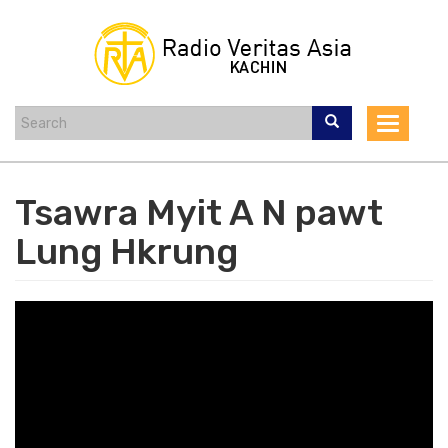
Skip
to
main
content
Toggle
navigat
Tsawra Myit A N pawt
Lung Hkrung