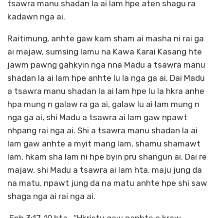
tsawra manu shadan la ai lam hpe aten shagu ra
kadawn nga ai.
Raitimung, anhte gaw kam sham ai masha ni rai ga
ai majaw, sumsing lamu na Kawa Karai Kasang hte
jawm pawng gahkyin nga nna Madu a tsawra manu
shadan la ai lam hpe anhte lu la nga ga ai. Dai Madu
a tsawra manu shadan la ai lam hpe lu la hkra anhe
hpa mung n galaw ra ga ai, galaw lu ai lam mung n
nga ga ai, shi Madu a tsawra ai lam gaw npawt
nhpang rai nga ai. Shi a tsawra manu shadan la ai
lam gaw anhte a myit mang lam, shamu shamawt
lam, hkam sha lam ni hpe byin pru shangun ai. Dai re
majaw, shi Madu a tsawra ai lam hta, maju jung da
na matu, npawt jung da na matu anhte hpe shi saw
shaga nga ai rai nga ai.