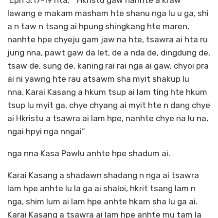
Eph 3:17-19 hta, “Hkristu gaw nanhte a kraw
lawang e makam masham hte shanu nga lu u ga, shi
a n taw n tsang ai hpung shingkang hte maren,
nanhte hpe chyeju gam jaw na hte, tsawra ai hta ru
jung nna, pawt gaw da let, de a nda de, dingdung de,
tsaw de, sung de, kaning rai rai nga ai gaw, chyoi pra
ai ni yawng hte rau atsawm sha myit shakup lu
nna, Karai Kasang a hkum tsup ai lam ting hte hkum
tsup lu myit ga, chye chyang ai myit hte n dang chye
ai Hkristu a tsawra ai lam hpe, nanhte chye na lu na,
ngai hpyi nga nngai”
nga nna Kasa Pawlu anhte hpe shadum ai.
Karai Kasang a shadawn shadang n nga ai tsawra
lam hpe anhte lu la ga ai shaloi, hkrit tsang lam n
nga, shim lum ai lam hpe anhte hkam sha lu ga ai.
Karai Kasang a tsawra ai lam hpe anhte mu tam la