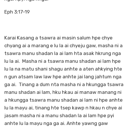
Eph 3:17-19
Karai Kasang a tsawra ai masin salum hpe chye
chyang ai a marang e lu la ai chyeju gaw, masha ni a
tsawra manu shadan la ai lam hta asak hkrung nga
lu la ai. Masha ni a tsawra manu shadan ai lam hpe
lu la na matu shani shagu anhte a aten ahkying hte
n gun atsam law law hpe anhte jai lang jahtum nga
ga ai. Tinang a dum nta masha ni a hkungga tsawra
manu shadan ai lam, hku hkau ai manaw manang ni
a hkungga tsawra manu shadan ai lam ni hpe anhte
lu la mayu ai, tinang hte tsep kawp n hkau n chye ai
jasam masha ni a manu shadan la ai lam hpe pyi
anhte lu la mayu nga ga ai. Anhte yawng gaw