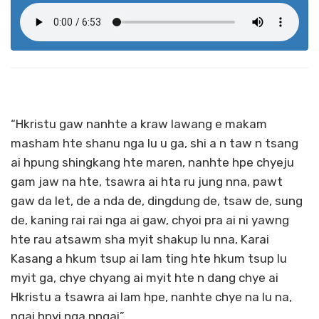
“Hkristu gaw nanhte a kraw lawang e makam
masham hte shanu nga lu u ga, shi a n taw n tsang
ai hpung shingkang hte maren, nanhte hpe chyeju
gam jaw na hte, tsawra ai hta ru jung nna, pawt
gaw da let, de a nda de, dingdung de, tsaw de, sung
de, kaning rai rai nga ai gaw, chyoi pra ai ni yawng
hte rau atsawm sha myit shakup lu nna, Karai
Kasang a hkum tsup ai lam ting hte hkum tsup lu
myit ga, chye chyang ai myit hte n dang chye ai
Hkristu a tsawra ai lam hpe, nanhte chye na lu na,
ngai hpyi nga nngai”