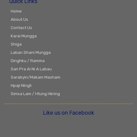
Quick Links
Home
About Us
Contact Us
Karai Mungga
Shiga
Laban Shani Mungga
Dinghku / Ramma
San Pra Ai Ni A Labau
Sarabyin/Makam Masham
Hpaji Ningli
Simsa Lam / Htung Hkring
Like us on Facebook