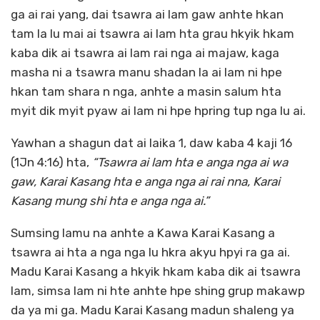
ga ai rai yang, dai tsawra ai lam gaw anhte hkan
tam la lu mai ai tsawra ai lam hta grau hkyik hkam
kaba dik ai tsawra ai lam rai nga ai majaw, kaga
masha ni a tsawra manu shadan la ai lam ni hpe
hkan tam shara n nga, anhte a masin salum hta
myit dik myit pyaw ai lam ni hpe hpring tup nga lu ai.
Yawhan a shagun dat ai laika 1, daw kaba 4 kaji 16
(1Jn 4:16) hta,
“T
sawra ai lam hta e anga nga ai wa
gaw, Karai Kasang hta e anga nga ai rai nna, Karai
Kasang mung shi hta e anga nga ai.”
Sumsing lamu na anhte a Kawa Karai Kasang a
tsawra ai hta a nga nga lu hkra akyu hpyi ra ga ai.
Madu Karai Kasang a hkyik hkam kaba dik ai tsawra
lam, simsa lam ni hte anhte hpe shing grup makawp
da ya mi ga. Madu Karai Kasang madun shaleng ya