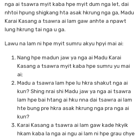
nga ai tsawra myit kaba hpe myit dum nga let, dai
nhtoi hpung shigkang hta asak hkrung nga ga, Madu
Karai Kasang a tsawra ai lam gaw anhte a npawt
lung hkrung tai nga u ga.
Lawu na lam ni hpe myit sumru akyu hpyi mai ai:
Nang hpe madun jaw ya nga ai Madu Karai
Kasang a tsawra myit kaba hpe sumru yu mai
ai;
Madu a tsawra lam hpe lu hkra shakut nga ai
kun? Shing nrai shi Madu jaw ya nga ai tsawra
lam hpe bai htang ai hku nna dai tsawra ai lam
hte bung pre hkra asak hkrung nga pra nga ai
kun?
Karai Kasang a tsawra ai lam gaw kade hkyik
hkam kaba la nga ai ngu ai lam ni hpe grau chye