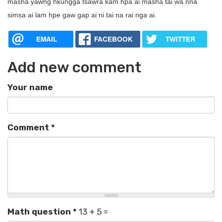
masha yawng hkungga tsawra kam hpa ai masha tai wa nna
simsa ai lam hpe gaw gap ai ni tai na rai nga ai.
EMAIL
FACEBOOK
TWITTER
Add new comment
Your name
Comment
*
Math question
*
13 + 5 =