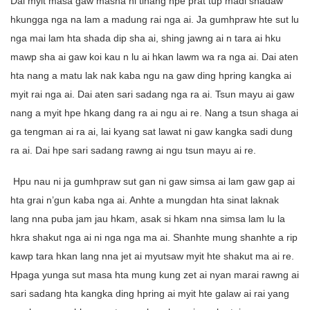
Dai myit masa gaw masha ni tinang hpe prat tup madi shadaw
hkungga nga na lam a madung rai nga ai. Ja gumhpraw hte sut lu
nga mai lam hta shada dip sha ai, shing jawng ai n tara ai hku
mawp sha ai gaw koi kau n lu ai hkan lawm wa ra nga ai. Dai aten
hta nang a matu lak nak kaba ngu na gaw ding hpring kangka ai
myit rai nga ai. Dai aten sari sadang nga ra ai. Tsun mayu ai gaw
nang a myit hpe hkang dang ra ai ngu ai re. Nang a tsun shaga ai
ga tengman ai ra ai, lai kyang sat lawat ni gaw kangka sadi dung
ra ai. Dai hpe sari sadang rawng ai ngu tsun mayu ai re.
Hpu nau ni ja gumhpraw sut gan ni gaw simsa ai lam gaw gap ai
hta grai n’gun kaba nga ai. Anhte a mungdan hta sinat laknak
lang nna puba jam jau hkam, asak si hkam nna simsa lam lu la
hkra shakut nga ai ni nga nga ma ai. Shanhte mung shanhte a rip
kawp tara hkan lang nna jet ai myutsaw myit hte shakut ma ai re.
Hpaga yunga sut masa hta mung kung zet ai nyan marai rawng ai
sari sadang hta kangka ding hpring ai myit hte galaw ai rai yang