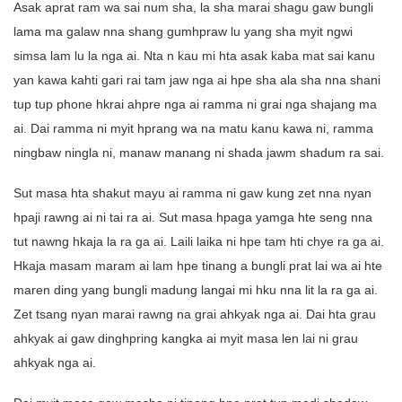
Asak aprat ram wa sai num sha, la sha marai shagu gaw bungli
lama ma galaw nna shang gumhpraw lu yang sha myit ngwi
simsa lam lu la nga ai. Nta n kau mi hta asak kaba mat sai kanu
yan kawa kahti gari rai tam jaw nga ai hpe sha ala sha nna shani
tup tup phone hkrai ahpre nga ai ramma ni grai nga shajang ma
ai. Dai ramma ni myit hprang wa na matu kanu kawa ni, ramma
ningbaw ningla ni, manaw manang ni shada jawm shadum ra sai.
Sut masa hta shakut mayu ai ramma ni gaw kung zet nna nyan
hpaji rawng ai ni tai ra ai. Sut masa hpaga yamga hte seng nna
tut nawng hkaja la ra ga ai. Laili laika ni hpe tam hti chye ra ga ai.
Hkaja masam maram ai lam hpe tinang a bungli prat lai wa ai hte
maren ding yang bungli madung langai mi hku nna lit la ra ga ai.
Zet tsang nyan marai rawng na grai ahkyak nga ai. Dai hta grau
ahkyak ai gaw dinghpring kangka ai myit masa len lai ni grau
ahkyak nga ai.