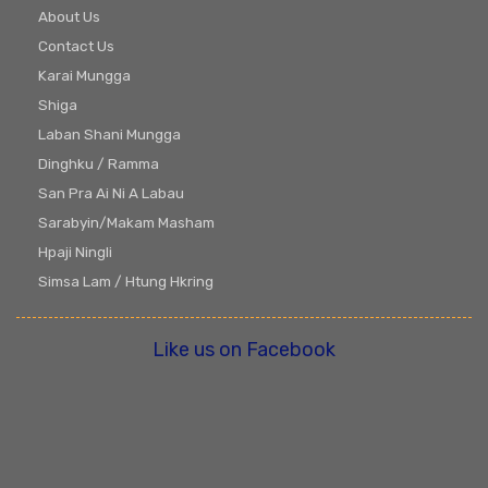
About Us
Contact Us
Karai Mungga
Shiga
Laban Shani Mungga
Dinghku / Ramma
San Pra Ai Ni A Labau
Sarabyin/Makam Masham
Hpaji Ningli
Simsa Lam / Htung Hkring
Like us on Facebook