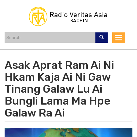
Skip
to
main
content
Toggle
navigat
Asak Aprat Ram Ai Ni
Hkam Kaja Ai Ni Gaw
Tinang Galaw Lu Ai
Bungli Lama Ma Hpe
Galaw Ra Ai