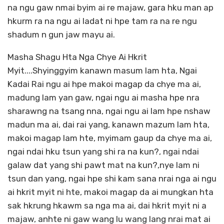
na ngu gaw nmai byim ai re majaw, gara hku man ap
hkurm ra na ngu ai ladat ni hpe tam ra na re ngu
shadum n gun jaw mayu ai.
Masha Shagu Hta Nga Chye Ai Hkrit
Myit....Shyinggyim kanawn masum lam hta, Ngai
Kadai Rai ngu ai hpe makoi magap da chye ma ai,
madung lam yan gaw, ngai ngu ai masha hpe nra
sharawng na tsang nna, ngai ngu ai lam hpe nshaw
madun ma ai, dai rai yang, kanawn mazum lam hta,
makoi magap lam hte, myimam gaup da chye ma ai,
ngai ndai hku tsun yang shi ra na kun?, ngai ndai
galaw dat yang shi pawt mat na kun?,nye lam ni
tsun dan yang, ngai hpe shi kam sana nrai nga ai ngu
ai hkrit myit ni hte, makoi magap da ai mungkan hta
sak hkrung hkawm sa nga ma ai, dai hkrit myit ni a
majaw, anhte ni gaw wang lu wang lang nrai mat ai