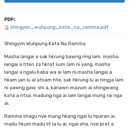
PDF:
shingyim_wuhpung_kata_na_ramma.pdf
Shingyim Wuhpung Kata Na Ramma
Masha langai a sak hkrung bawng ring lam, masha
langai a hten za hkrat sum lam ni yang, masha
langai a ngalu kaba wa ai lam ni,masha langai a
hkam jan lu ai atsam hte, sak hkrung lu ai ningja lam
ni yawng gaw, shi a, kanawn mazum ai shingwang
kata a ntsa, madung nga ai lam langai mung rai nga
ai.
Ramma shagu nye mang hkang ngai lu hparan ai,
madu hkum madu lit la lu ai, ngai sha, nye prat a