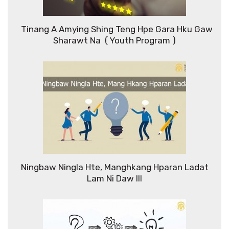
Tinang A Amying Shing Teng Hpe Gara Hku Gaw
Sharawt Na ( Youth Program )
Ningbaw Ningla Hte, Manghkang Hparan Ladat
Lam Ni Daw III