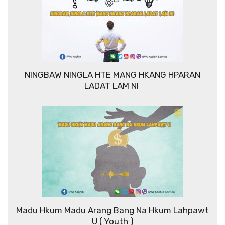
NINGBAW NINGLA HTE MANG HKANG HPARAN
LADAT LAM NI
Madu Hkum Madu Arang Bang Na Hkum Lahpawt
U ( Youth )