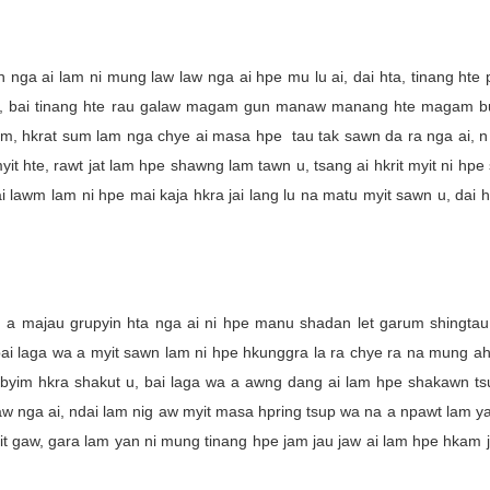
ga ai lam ni mung law law nga ai hpe mu lu ai, dai hta, tinang hte 
u, bai tinang hte rau galaw magam gun manaw manang hte magam bu
 tim, hkrat sum lam nga chye ai masa hpe tau tak sawn da ra nga ai,
yit hte, rawt jat lam hpe shawng lam tawn u, tsang ai hkrit myit ni hp
dai lawm lam ni hpe mai kaja hkra jai lang lu na matu myit sawn u, dai
g a majau grupyin hta nga ai ni hpe manu shadan let garum shingtau 
bai laga wa a myit sawn lam ni hpe hkunggra la ra chye ra na mung a
sa byim hkra shakut u, bai laga wa a awng dang ai lam hpe shakawn t
 nga ai, ndai lam nig aw myit masa hpring tsup wa na a npawt lam ya
yit gaw, gara lam yan ni mung tinang hpe jam jau jaw ai lam hpe hkam j