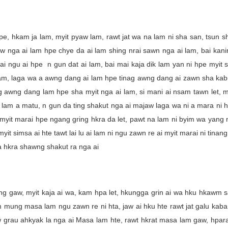
, hkam ja lam, myit pyaw lam, rawt jat wa na lam ni sha san, tsun s
gaw nga ai lam hpe chye da ai lam shing nrai sawn nga ai lam, bai kani
i ngu ai hpe n gun dat ai lam, bai mai kaja dik lam yan ni hpe myit 
 lam, laga wa a awng dang ai lam hpe tinag awng dang ai zawn sha kab
ng awng dang lam hpe sha myit nga ai lam, si mani ai nsam tawn let,
t lam a matu, n gun da ting shakut nga ai majaw laga wa ni a mara ni 
, myit marai hpe ngang gring hkra da let, pawt na lam ni byim wa yan
yit simsa ai hte tawt lai lu ai lam ni ngu zawn re ai myit marai ni tinang
a hkra shawng shakut ra nga ai
ng gaw, myit kaja ai wa, kam hpa let, hkungga grin ai wa hku hkawm s
m mung masa lam ngu zawn re ni hta, jaw ai hku hte rawt jat galu ka
grau ahkyak la nga ai Masa lam hte, rawt hkrat masa lam gaw, hpara