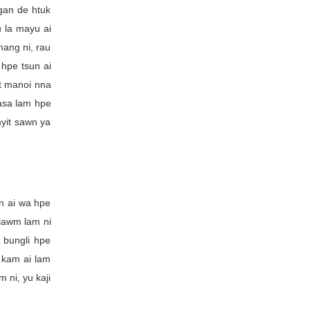
gan de htuk
u la mayu ai
nang ni, rau
hpe tsun ai
ut manoi nna
masa lam hpe
myit sawn ya
n ai wa hpe
 lawm lam ni
 bungli hpe
 kam ai lam
 ni, yu kaji