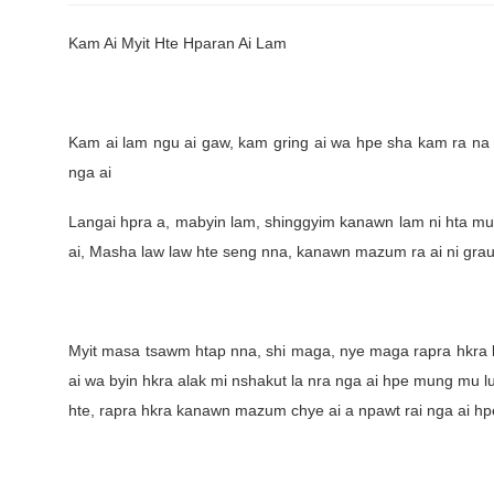
Kam Ai Myit Hte Hparan Ai Lam
Kam ai lam ngu ai gaw, kam gring ai wa hpe sha kam ra na 
nga ai
Langai hpra a, mabyin lam, shinggyim kanawn lam ni hta mung 
ai, Masha law law hte seng nna, kanawn mazum ra ai ni grau
Myit masa tsawm htap nna, shi maga, nye maga rapra hkr
ai wa byin hkra alak mi nshakut la nra nga ai hpe mung mu l
hte, rapra hkra kanawn mazum chye ai a npawt rai nga ai h