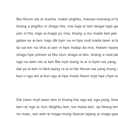
Bai hkrum wa ai masha, makin jinghku, manaw manang ni hpe
tinang a jinghku ni shagu hta, mai kaja ai lam langai ngai 
yan ni hta, kaja ai maga yu nna, tinang a mu mada lam jaw a
galaw sa ai lam, kaja dik byin na re hpa myit mada tawn ai
lai sai ten na shut ai lam ni hpe malap da nna, htawm hpa
shagu hpe prinem ai hku tsun shaga ai lam, tinang a rawt ja
nga na aten nlu ai lam Bai myit tsang ra ai ni byim wa yang
dat ya ai lam ni hkrit tsang ra ai ni hte hkrum wa yang mung m
kun n nga shi ai kun ngu ai hpe madu hkum myit hpe chye n
Dai zawn myit sawn lam ni tinang hta nga sai nga yang, tina
lam rai nga ai, kun dinghku lam, sut masa lam, up hkang la
na matu, woi awn ai maga mung hparan lajang ai maga gaw 