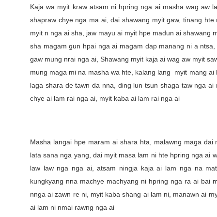
Kaja wa myit kraw atsam ni hpring nga ai masha wag aw la
shapraw chye nga ma ai, dai shawang myit gaw, tinang hte 
myit n nga ai sha, jaw mayu ai myit hpe madun ai shawang m
sha magam gun hpai nga ai magam dap manang ni a ntsa, g
gaw mung nrai nga ai, Shawang myit kaja ai wag aw myit sa
mung maga mi na masha wa hte, kalang lang myit mang ai lam
laga shara de tawn da nna, ding lun tsun shaga taw nga ai 
chye ai lam rai nga ai, myit kaba ai lam rai nga ai
Masha langai hpe maram ai shara hta, malawng maga dai 
lata sana nga yang, dai myit masa lam ni hte hpring nga ai w
law law nga nga ai, atsam ningja kaja ai lam nga na ma
kungkyang nna machye machyang ni hpring nga ra ai bai m
nnga ai zawn re ni, myit kaba shang ai lam ni, manawn ai myit 
ai lam ni nmai rawng nga ai