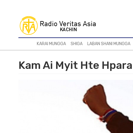
Skip
to
main
content
KARAI MUNGGA
SHIGA
LABAN SHANI MUNGGA
Kam Ai Myit Hte Hpara