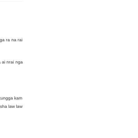
a ra na rai
 ai nrai nga
hkungga kam
asha law law