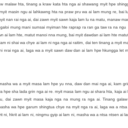
w malaw hta, tinang a kraw kata hta nga ai shawang myit hpe shing
myit masin ngu ai lahkawng hta na praw pru wa ai lam mung re, bai l
yit nan rai nga ai, dai zawn myit sawn kaja lam lu na matu, manaw ma
aloi mung mani sumsai myiman hte raprap ra ran ga taw ra na ngu 
wn ai lam hte, matut manoi nna mung, bai myit dawdan ai lam hte mat
 ni shai wa chye ai lam ni nga nga ai raitim, dai ten tinang a myit 
ni nrai nga ai, laga wa a myit sawn daw dan ai lam hpe hkungga let 
masha wa a myit masa lam hpe yu nna, daw dan mai nga ai, kam gri
a hpe sha lada grin nga ai re. myit masa lam ngu ai shara hta, kaja ai
tu, dai zawn myit masa kaja nga na mung ra nga ai. Tinang galaw
asha wa hpe garum shingtua chye na myit nga ra ai, laga wa a ntsa
ni, hkrit ai lam ni, ningmu gyip ai lam ni, masha wa a ntsa ntsen ai lam