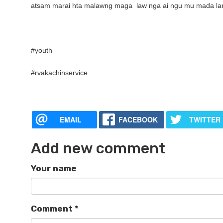
atsam marai hta malawng maga law nga ai ngu mu mada lam
#youth
#rvakachinservice
EMAIL
FACEBOOK
TWITTER
Add new comment
Your name
Comment
*