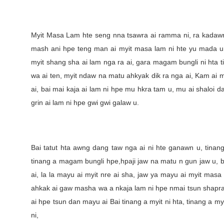
Myit Masa Lam hte seng nna tsawra ai ramma ni, ra kadawn n
mash ani hpe teng man ai myit masa lam ni hte yu mada 
myit shang sha ai lam nga ra ai, gara magam bungli ni hta
wa ai ten, myit ndaw na matu ahkyak dik ra nga ai, Kam ai m
ai, bai mai kaja ai lam ni hpe mu hkra tam u, mu ai shaloi 
grin ai lam ni hpe gwi gwi galaw u.
Bai tatut hta awng dang taw nga ai ni hte ganawn u, tinan
tinang a magam bungli hpe,hpaji jaw na matu n gun jaw u, 
ai, la la mayu ai myit nre ai sha, jaw ya mayu ai myit ma
ahkak ai gaw masha wa a nkaja lam ni hpe nmai tsun shapraw
ai hpe tsun dan mayu ai Bai tinang a myit ni hta, tinang a m
ni,