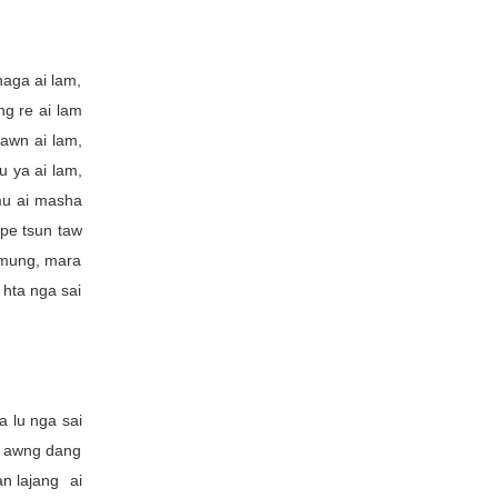
haga ai lam,
ng re ai lam
sawn ai lam,
u ya ai lam,
 mu ai masha
hpe tsun taw
g mung, mara
 hta nga sai
a lu nga sai
ba awng dang
n lajang ai