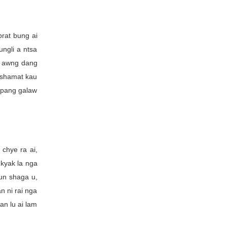
prat bung ai
ngli a ntsa
 n awng dang
e shamat kau
 hpang galaw
chye ra ai,
hkyak la nga
sun shaga u,
n ni rai nga
an lu ai lam