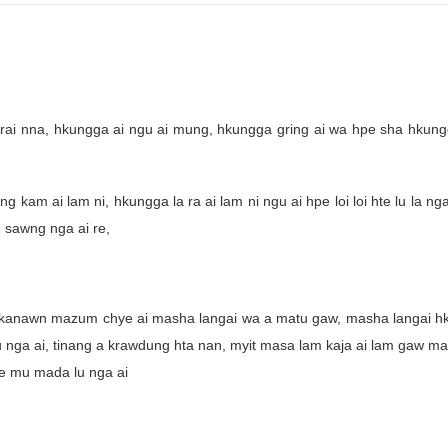
rai nna, hkungga ai ngu ai mung, hkungga gring ai wa hpe sha hkungg
kam ai lam ni, hkungga la ra ai lam ni ngu ai hpe loi loi hte lu la nga
 sawng nga ai re,
a kanawn mazum chye ai masha langai wa a matu gaw, masha langai 
u nga ai, tinang a krawdung hta nan, myit masa lam kaja ai lam gaw m
pe mu mada lu nga ai