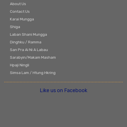
About Us
Contact Us
Karai Mungga
Shiga
Laban Shani Mungga
Dinghku / Ramma
San Pra Ai Ni A Labau
Sarabyin/Makam Masham
Hpaji Ningli
Simsa Lam / Htung Hkring
Like us on Facebook