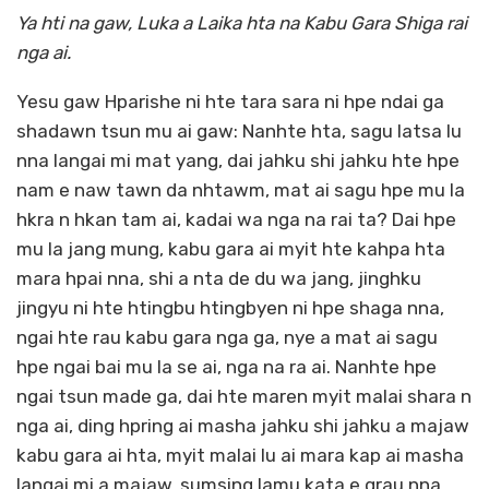
Ya hti na gaw, Luka a Laika hta na Kabu Gara Shiga rai
nga ai.
Yesu gaw Hparishe ni hte tara sara ni hpe ndai ga
shadawn tsun mu ai gaw: Nanhte hta, sagu latsa lu
nna langai mi mat yang, dai jahku shi jahku hte hpe
nam e naw tawn da nhtawm, mat ai sagu hpe mu la
hkra n hkan tam ai, kadai wa nga na rai ta? Dai hpe
mu la jang mung, kabu gara ai myit hte kahpa hta
mara hpai nna, shi a nta de du wa jang, jinghku
jingyu ni hte htingbu htingbyen ni hpe shaga nna,
ngai hte rau kabu gara nga ga, nye a mat ai sagu
hpe ngai bai mu la se ai, nga na ra ai. Nanhte hpe
ngai tsun made ga, dai hte maren myit malai shara n
nga ai, ding hpring ai masha jahku shi jahku a majaw
kabu gara ai hta, myit malai lu ai mara kap ai masha
langai mi a majaw, sumsing lamu kata e grau nna