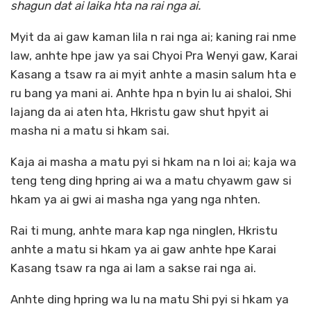
shagun dat ai laika hta na rai nga ai.
Myit da ai gaw kaman lila n rai nga ai; kaning rai nme
law, anhte hpe jaw ya sai Chyoi Pra Wenyi gaw, Karai
Kasang a tsaw ra ai myit anhte a masin salum hta e
ru bang ya mani ai. Anhte hpa n byin lu ai shaloi, Shi
lajang da ai aten hta, Hkristu gaw shut hpyit ai
masha ni a matu si hkam sai.
Kaja ai masha a matu pyi si hkam na n loi ai; kaja wa
teng teng ding hpring ai wa a matu chyawm gaw si
hkam ya ai gwi ai masha nga yang nga nhten.
Rai ti mung, anhte mara kap nga ninglen, Hkristu
anhte a matu si hkam ya ai gaw anhte hpe Karai
Kasang tsaw ra nga ai lam a sakse rai nga ai.
Anhte ding hpring wa lu na matu Shi pyi si hkam ya