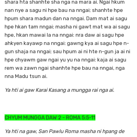
shara hta shanhte sha nga na mara ai. Ngai hkum
nan nye a sagu ni hpe bau na nngai; shanhte hpe
hpum shara madun dan na nngai. Dam mat ai sagu
hpe hkan tam nngai; masha ni gawt mat wa ai sagu
hpe, hkan mawai la na nngai: nra daw ai sagu hpe
ahkyen kayawp na nngai: gawng kya ai sagu hpe n-
gun shaja na nngai; sau hpum ai ni hte n-gun ja ai ni
hpe chyawm gaw ngai yu yu na nngai: kaja ai sagu
rem wa zawn ngai shanhte hpe bau na nngai, nga
nna Madu tsun ai.
Ya hti ai gaw Karai Kasang a mungga rai nga ai.
CHYUM MUNGGA DAW 2 - ROMA 5:5-11
Ya hti na gaw, San Pawlu Roma masha ni hpang de