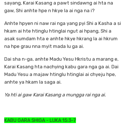
sayang, Karai Kasang a pawt sindawng ai hta na
gaw, Shi anhte hpe n hkye la ai nga na i?
Anhte hpyen ni naw rai nga yang pyi Shi a Kasha a si
hkam ai hte htinglu htinglai ngut ai hpang, Shi a
asak sumdam hta e anhte hkye hkrang la ai hkrum
na hpe grau nna myit mada lu ga ai.
Dai sha n-ga, anhte Madu Yesu Hkristu a marang e,
Karai Kasang hta nachying kabu gara nga ga ai. Dai
Madu Yesu a majaw htinglu htinglai ai chyeju hpe,
anhte ya hkam la saga ai.
Ya hti ai gaw Karai Kasang a mungga rai nga ai.
KABU GARA SHIGA - LUKA 15:3-7