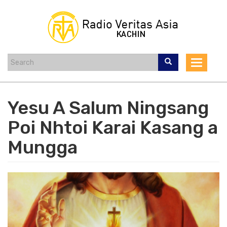
Skip
to
main
content
Toggle
navigat
Yesu A Salum Ningsang
Poi Nhtoi Karai Kasang a
Mungga