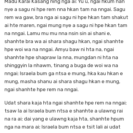
Madu Karai Kasang ning nga ai: Yu u, ngai hkum nan
nye a sagu ni hpe rem nna hkan tam na nngai. Sagu
rem wa gaw, bra nga ai sagu ni hpe hkan tam shakut
ai hte maren, ngai mung nye a sagu ni hpe hkan tam
na nngai. Lamu mu mu nna nsin sin ai shani e,
shanhte bra wa ai shara shagu hkan, ngai shanhte
hpe woi wa na nngai. Amyu baw ni hta na, ngai
shanhte hpe shapraw la nna, mungdan ni hta na
shinggyin la nhawm, tinang a buga de woi wa na
nngai; Israela bum ga ntsa e mung, hka kau hkan e
mung, masha shanu ai shara shagu hkan e mung,
ngai shanhte hpe rem na nngai.
Udat shara kaja hta ngai shanhte hpe rem na nngai;
tsaw la ai Israela bum ntsa e shanhte a ulawng rai
na ra ai; dai yang e ulawng kaja hta, shanhte hpum
nga na mara ai; Israela bum ntsa e tsit lali ai udat