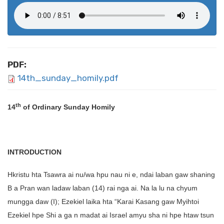
PDF:
14th_sunday_homily.pdf
th
14
of Ordinary Sunday Homily
INTRODUCTION
Hkristu hta Tsawra ai nu/wa hpu nau ni e, ndai laban gaw shaning
B a Pran wan ladaw laban (14) rai nga ai. Na la lu na chyum
mungga daw (I); Ezekiel laika hta “Karai Kasang gaw Myihtoi
Ezekiel hpe Shi a ga n madat ai Israel amyu sha ni hpe htaw tsun