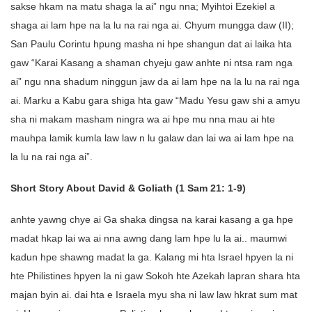
sakse hkam na matu shaga la ai” ngu nna; Myihtoi Ezekiel a
shaga ai lam hpe na la lu na rai nga ai. Chyum mungga daw (II);
San Paulu Corintu hpung masha ni hpe shangun dat ai laika hta
gaw “Karai Kasang a shaman chyeju gaw anhte ni ntsa ram nga
ai” ngu nna shadum ninggun jaw da ai lam hpe na la lu na rai nga
ai. Marku a Kabu gara shiga hta gaw “Madu Yesu gaw shi a amyu
sha ni makam masham ningra wa ai hpe mu nna mau ai hte
mauhpa lamik kumla law law n lu galaw dan lai wa ai lam hpe na
la lu na rai nga ai”.
Short Story About David & Goliath (1 Sam 21: 1-9)
anhte yawng chye ai Ga shaka dingsa na karai kasang a ga hpe
madat hkap lai wa ai nna awng dang lam hpe lu la ai.. maumwi
kadun hpe shawng madat la ga. Kalang mi hta Israel hpyen la ni
hte Philistines hpyen la ni gaw Sokoh hte Azekah lapran shara hta
majan byin ai. dai hta e Israela myu sha ni law law hkrat sum mat