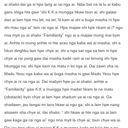
ai shaloi dai ga si hpe lang ai rai nga ai. Ndai bat na la lu ai kabu
gara shiga hta gaw “shi K.K a mungga hkaw tsun ai; shi galaw
dan ai lam hpe mu let; na let, N kam ai shi a buga masha ni hpe
shi mau nga ai” lam rai nga ai. Hpa majaw shi hpe nkam ai i? ngu
nna myit yu ai shaloi “Familiarity” ngu ai a majaw mung mai byin
ai. Anhte ni mung anhte ni hte arau nga kaba wa ai masha; shi a
hkun dinghku lam hpe chye ai; shi a nga sat nga sa lam ni hpe
chye ai rai yang gaw dai masha kade ram ai rai timung shi hpe
hkungga na; shi hpe kam na matu n loi nga ai. Dai zawn sha re;
Madu Yesu nga kaba wa ai buga masha ni gaw Madu Yesu hpe
chye ai ni rai nga ai. Dai mabyin hpe yu ai shaloi, anhte a
“Familiarity” gaw K.K a mungga hpe madat hkam la na matu
(obstacle) byin chye ai lam hpe shadum ya ai rai nga ai. Ga
shadawn, jau langai mi tara hkaw ai ngu ga; shi a lam hpe nang
atsawm sha chye ai; dai shaloi, “ shi hkaw ai hte nga sa ai lam
gaw kaga ga rai nga ai” ngu nna myit la chye ai; tsun chye wa ai.
Dai jau hpe chye ai majaw K.K a mungga kade mi kaja tim n na