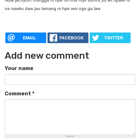
Ndai jachyum mungga ni hpe hti nna myit sumru yu let hpawt ni
na nawku daw jau lamang ni hpe woi nga ga law
EMAIL
FACEBOOK
TWITTER
Add new comment
Your name
Comment
*