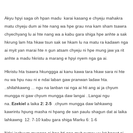
Akyu hpyi saga oh hpan madu karai kasang e chyeju mahakra
matu chyeju dum ai hte nang wa hpe grau nna kam sham tsawra
chyechyang lu ai hte nang wa a kabu gara shiga hpe anhte a sak
hkrung lam hta hkaw tsun sak se hkam lu na matu ra kadawn nga
ai myit yan marai hte n gun atsam chyeju ni hpe mung jaw ya rit
anhte a madu hkristu a marang e hpyi nyem nga ga ai.
Hkristu hta tsawra hkunggga ai kanu kawa tara hkaw sara ni hte
nu wa hpu nau ni e ndai laban gaw pranwan ladaw hta.
..shilahkawng ... ngu na lanban rai nga ai hti ang ai ja chyum
mungga ni gaw chyum mungga daw langai ..Langai ngu
na..
Ezekiel
a laika
2: 2-5
.chyum mungga daw lahkawng
kawrintu hpung masha ni hpang de san paulu shagun dat ai laika
lahkawng 12: 7-10 kabu gara shiga Marku 6: 1-6