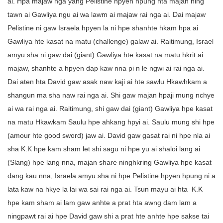
ai. Hpa majaw nga yang Pelistine hpyen hpung hta majan ning
tawn ai Gawliya ngu ai wa lawm ai majaw rai nga ai. Dai majaw
Pelistine ni gaw Israela hpyen la ni hpe shanhte hkam hpa ai
Gawliya hte kasat na matu (challenge) galaw ai. Raitimung, Israel
amyu sha ni gaw dai (giant) Gawliya hte kasat na matu hkrit ai
majaw, shanhte a hpyen dap kaw nna pi n le ngwi ai rai nga ai.
Dai aten hta David gaw asak naw kaji ai hte sawlu Hkawhkam a
shangun ma sha naw rai nga ai. Shi gaw majan hpaji mung nchye
ai wa rai nga ai. Raitimung, shi gaw dai (giant) Gawliya hpe kasat
na matu Hkawkam Saulu hpe ahkang hpyi ai. Saulu mung shi hpe
(amour hte good sword) jaw ai. David gaw gasat rai ni hpe nla ai
sha K.K hpe kam sham let shi sagu ni hpe yu ai shaloi lang ai
(Slang) hpe lang nna, majan share ninghkring Gawliya hpe kasat
dang kau nna, Israela amyu sha ni hpe Pelistine hpyen hpung ni a
lata kaw na hkye la lai wa sai rai nga ai. Tsun mayu ai hta K.K
hpe kam sham ai lam gaw anhte a prat hta awng dam lam a
ningpawt rai ai hpe David gaw shi a prat hte anhte hpe sakse tai