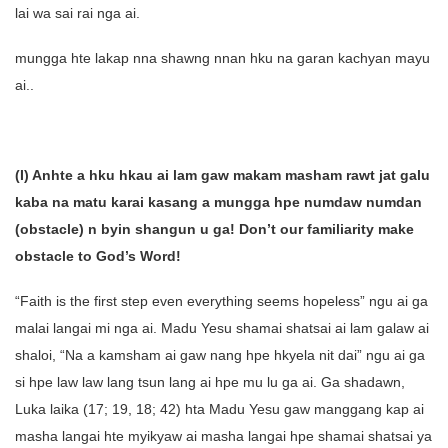
lai wa sai rai nga ai.
mungga hte lakap nna shawng nnan hku na garan kachyan mayu
ai..
(I) Anhte a hku hkau ai lam gaw makam masham rawt jat galu
kaba na matu karai kasang a mungga hpe numdaw numdan
(obstacle) n byin shangun u ga! Don’t our familiarity make
obstacle to God’s Word!
“Faith is the first step even everything seems hopeless” ngu ai ga
malai langai mi nga ai. Madu Yesu shamai shatsai ai lam galaw ai
shaloi, “Na a kamsham ai gaw nang hpe hkyela nit dai” ngu ai ga
si hpe law law lang tsun lang ai hpe mu lu ga ai. Ga shadawn,
Luka laika (17; 19, 18; 42) hta Madu Yesu gaw manggang kap ai
masha langai hte myikyaw ai masha langai hpe shamai shatsai ya