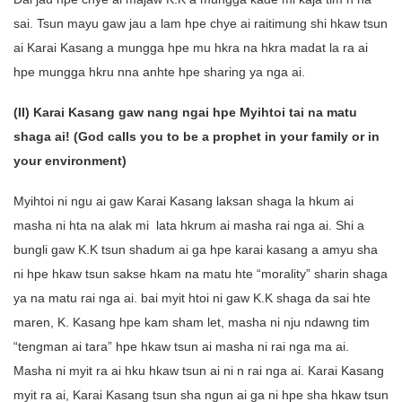
sai. Tsun mayu gaw jau a lam hpe chye ai raitimung shi hkaw tsun
ai Karai Kasang a mungga hpe mu hkra na hkra madat la ra ai
hpe mungga hkru nna anhte hpe sharing ya nga ai.
(II) Karai Kasang gaw nang ngai hpe Myihtoi tai na matu
shaga ai! (God calls you to be a prophet in your family or in
your environment)
Myihtoi ni ngu ai gaw Karai Kasang laksan shaga la hkum ai
masha ni hta na alak mi lata hkrum ai masha rai nga ai. Shi a
bungli gaw K.K tsun shadum ai ga hpe karai kasang a amyu sha
ni hpe hkaw tsun sakse hkam na matu hte “morality” sharin shaga
ya na matu rai nga ai. bai myit htoi ni gaw K.K shaga da sai hte
maren, K. Kasang hpe kam sham let, masha ni nju ndawng tim
“tengman ai tara” hpe hkaw tsun ai masha ni rai nga ma ai.
Masha ni myit ra ai hku hkaw tsun ai ni n rai nga ai. Karai Kasang
myit ra ai, Karai Kasang tsun sha ngun ai ga ni hpe sha hkaw tsun