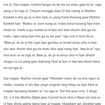
ma ai. Dai majaw, myihtoi langai mi tai wa na matu gaw loi ai i nga
yang n loi nga ai. Chyum mungga daw (I) hta rawng ai Myihtoi
Ezekiel a sha ga la ai lam hpe yu yang Karai Kasang gaw Myihtoi
Ezekiel hpe “Myitsu ai; sum nung ai; madu karai kasang hpe kam
sham ai; madu a ga madat ai ni hpe woi awn sharin sha ga na
matu, ngai nang hpe sha ga la sai yaw” ngu nna n tsun da ai.
“Baw ja, du ja ai hte ngai hpe gumlau ai Israel amyu sha ni hpe
woi awn sharin sha ga na matu she ngai nang hpe lata la ai” ngu
nna tsun ai rai nga ai. Baw ja, du ja ai amyu sha ni hpe sharin
shaga na rai yang gaw dakreng hkat ai lam ni law law hkum katut
na rai nga ai.
Dai majaw, Myihtoi Jonah gaw “Nineweh mare de sa sha ngun ai
shaloi, masha ni shi hpe zingri zingrat/ ning hkap na hpe hkrit ai
majaw hprawng hkawm ai” rai nga ai. Dai hta grau nna, 1 kings
19; 1-4 hta Myihtoi Elijah gaw Carmel bum ntsa e Baal nat naw ai
ni hpe shing jawng dang kaw ai majaw, hkawkam jan Jezebel gaw