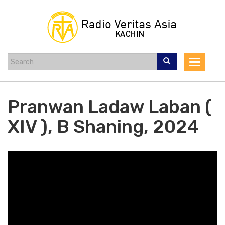
Skip
to
main
content
Toggle
navigat
Pranwan Ladaw Laban (
XIV ), B Shaning, 2024