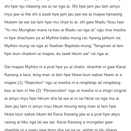
shi hpe nju ndawng wa ai rai nga ai. Shi hpe jam jau lam amyu
myu jaw ai hte shi a asak hpe jam jau jaw wa ai majaw hprawng
hkawm lai wa sai lam hpe mu chye lu ai. shi gaw Madu Yesu hpe
“Yu mu Mungkan mara ra kau ai Madu rai nga ai” ngu nna masha
ni hpe shachyen ya ai Myihtoi kaba mung rai; hpang jahtum na
Myihtoi mung rai nga ai Yawhan Baptista mung “Tengman ai lam
hpe tsun shadum ai majaw, du tawk hkum sai” rai nga ai.
Dai majaw Myihtoi ni a prat hpe yu ai shaloi, shanhte ni gaw Karai
Kasang a tara; teng man ai lam hpe hkaw tsun sakse hkam ai a
majaw (1) “Rejection” ngu ai masha ni a ninghkap ai/ ningdang
kau ai lam ni hte (2) “Persecution” ngu ai masha ni a zingri zingrat
ai amyu myu hpe hkrum sha lai wa ai ni rai hkrai rai nga ma ai.
Jam jau lam ni amyu myu hkum timung teng man ai lam hpe
hkaw tsun sakse hkam let Karai Kasang jaw ai a prat hpe akyu
rawng ai hku nga lai wa sai. Karai Kasang a mungdan gaw
shanhte ni a matu gaw teng sha rai na re. anhte ni nlu shang