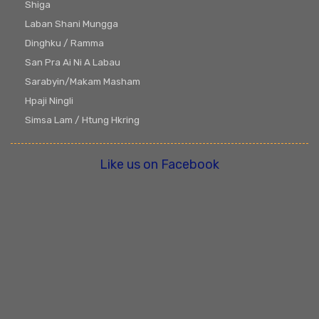
Shiga
Laban Shani Mungga
Dinghku / Ramma
San Pra Ai Ni A Labau
Sarabyin/Makam Masham
Hpaji Ningli
Simsa Lam / Htung Hkring
Like us on Facebook