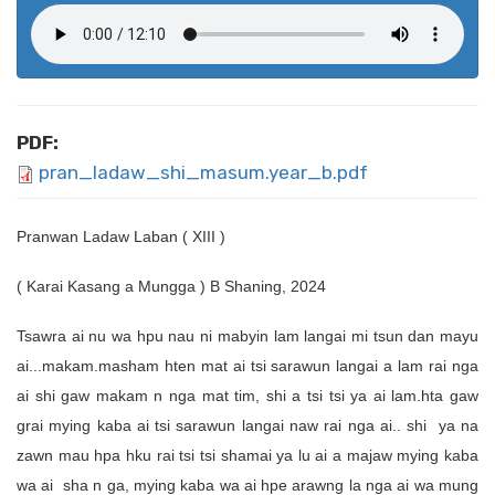
PDF:
pran_ladaw_shi_masum.year_b.pdf
Pranwan Ladaw Laban ( XIII )
( Karai Kasang a Mungga ) B Shaning, 2024
Tsawra ai nu wa hpu nau ni mabyin lam langai mi tsun dan mayu
ai...makam.masham hten mat ai tsi sarawun langai a lam rai nga
ai shi gaw makam n nga mat tim, shi a tsi tsi ya ai lam.hta gaw
grai mying kaba ai tsi sarawun langai naw rai nga ai.. shi ya na
zawn mau hpa hku rai tsi tsi shamai ya lu ai a majaw mying kaba
wa ai sha n ga, mying kaba wa ai hpe arawng la nga ai wa mung