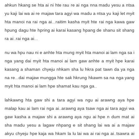
ahkun hkang se hta ai ni hte rau re ai nga nna madu yesu a ntsa
yu kaji lai wa ai re majaw tara agyi wa madu a ntsa yu kaji let myit
hta manoi na rai nga ai...raitim kasha myit hte rai nga kawa gaw
hpung dagu hte hpring ai karai kasang hpang de shanu sit shang
ra ai..rai nga ai...
nu wa hpu nau ni e anhte hta mung myit hta manoi ai lam nga sa i
nga yang dai myit hta manoi ai lam gaw anhte a myit hpe karai
kasang a shaman chyeju nhkam sha lu hkra pat tawn da ya nga
na re...dai majaw mungga hte sak hkrung hkawm sa na nga yang
myit hta manoi ai lam hpe shamat kau nga ga..
lahkawng hta gaw shi a tara agyi wa ngu ai arawng aya hpe
malap kau ai lam rai nga ai..arawng aya tsaw nga ai tara agyi wa
gaw kasha a majaw shi a arawng aya ngu ai hpe n dum mat ai
sha madu yesu a lagaw nhpang e sit shang lai wa ai a majaw
akyu chyeju hpe kaja wa hkam la lu lai wa ai rai nga ai..tsawra ai