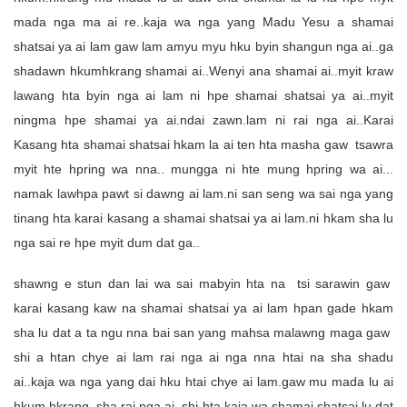
mada nga ma ai re..kaja wa nga yang Madu Yesu a shamai
shatsai ya ai lam gaw lam amyu myu hku byin shangun nga ai..ga
shadawn hkumhkrang shamai ai..Wenyi ana shamai ai..myit kraw
lawang hta byin nga ai lam ni hpe shamai shatsai ya ai..myit
ningma hpe shamai ya ai.ndai zawn.lam ni rai nga ai..Karai
Kasang hta shamai shatsai hkam la ai ten hta masha gaw tsawra
myit hte hpring wa nna.. mungga ni hte mung hpring wa ai...
namak lawhpa pawt si dawng ai lam.ni san seng wa sai nga yang
tinang hta karai kasang a shamai shatsai ya ai lam.ni hkam sha lu
nga sai re hpe myit dum dat ga..
shawng e stun dan lai wa sai mabyin hta na tsi sarawin gaw
karai kasang kaw na shamai shatsai ya ai lam hpan gade hkam
sha lu dat a ta ngu nna bai san yang mahsa malawng maga gaw
shi a htan chye ai lam rai nga ai nga nna htai na sha shadu
ai..kaja wa nga yang dai hku htai chye ai lam.gaw mu mada lu ai
hkum hkrang sha rai nga ai..shi hta kaja wa shamai shatsai lu dat