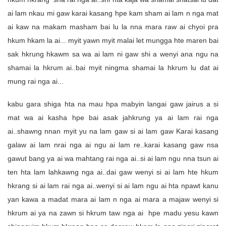
ai lam nkau mi gaw karai kasang hpe kam sham ai lam n nga mat
ai kaw na makam masham bai lu la nna mara raw ai chyoi pra
hkum hkam la ai... myit yawn myit malai let mungga hte maren bai
sak hkrung hkawm sa wa ai lam ni gaw shi a wenyi ana ngu na
shamai la hkrum ai..bai myit ningma shamai la hkrum lu dat ai
mung rai nga ai...
kabu gara shiga hta na mau hpa mabyin langai gaw jairus a si
mat wa ai kasha hpe bai asak jahkrung ya ai lam rai nga
ai..shawng nnan myit yu na lam gaw si ai lam gaw Karai kasang
galaw ai lam nrai nga ai ngu ai lam re..karai kasang gaw nsa
gawut bang ya ai wa mahtang rai nga ai..si ai lam ngu nna tsun ai
ten hta lam lahkawng nga ai..dai gaw wenyi si ai lam hte hkum
hkrang si ai lam rai nga ai..wenyi si ai lam ngu ai hta npawt kanu
yan kawa a madat mara ai lam n nga ai mara a majaw wenyi si
hkrum ai ya na zawn si hkrum taw nga ai hpe madu yesu kawn