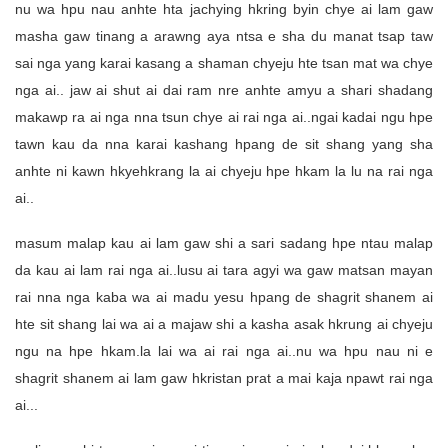
nu wa hpu nau anhte hta jachying hkring byin chye ai lam gaw
masha gaw tinang a arawng aya ntsa e sha du manat tsap taw
sai nga yang karai kasang a shaman chyeju hte tsan mat wa chye
nga ai.. jaw ai shut ai dai ram nre anhte amyu a shari shadang
makawp ra ai nga nna tsun chye ai rai nga ai..ngai kadai ngu hpe
tawn kau da nna karai kashang hpang de sit shang yang sha
anhte ni kawn hkyehkrang la ai chyeju hpe hkam la lu na rai nga
ai..
masum malap kau ai lam gaw shi a sari sadang hpe ntau malap
da kau ai lam rai nga ai..lusu ai tara agyi wa gaw matsan mayan
rai nna nga kaba wa ai madu yesu hpang de shagrit shanem ai
hte sit shang lai wa ai a majaw shi a kasha asak hkrung ai chyeju
ngu na hpe hkam.la lai wa ai rai nga ai..nu wa hpu nau ni e
shagrit shanem ai lam gaw hkristan prat a mai kaja npawt rai nga
ai...