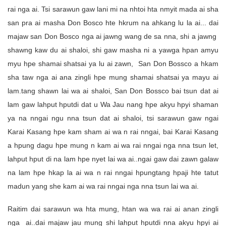
rai nga ai. Tsi sarawun gaw lani mi na nhtoi hta nmyit mada ai sha
san pra ai masha Don Bosco hte hkrum na ahkang lu la ai... dai
majaw san Don Bosco nga ai jawng wang de sa nna, shi a jawng
shawng kaw du ai shaloi, shi gaw masha ni a yawga hpan amyu
myu hpe shamai shatsai ya lu ai zawn, San Don Bossco a hkam
sha taw nga ai ana zingli hpe mung shamai shatsai ya mayu ai
lam.tang shawn lai wa ai shaloi, San Don Bossco bai tsun dat ai
lam gaw lahput hputdi dat u Wa Jau nang hpe akyu hpyi shaman
ya na nngai ngu nna tsun dat ai shaloi, tsi sarawun gaw ngai
Karai Kasang hpe kam sham ai wa n rai nngai, bai Karai Kasang
a hpung dagu hpe mung n kam ai wa rai nngai nga nna tsun let,
lahput hput di na lam hpe nyet lai wa ai..ngai gaw dai zawn galaw
na lam hpe hkap la ai wa n rai nngai hpungtang hpaji hte tatut
madun yang she kam ai wa rai nngai nga nna tsun lai wa ai.
Raitim dai sarawun wa hta mung, htan wa wa rai ai anan zingli
nga ai..dai majaw jau mung shi lahput hputdi nna akyu hpyi ai