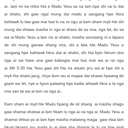
ai...lani mi na nhtoi hta e Madu Yesu sa na lam.hpe shi na lu dat
ai shaloi, shi gaw ngai mung dai madu a sangang hpe hkra
kahtawk lu taw gaw mai tsai lu na re ngu ai kam sham myit hte shi
mung dai shawa masha ni nga ai shara de sa nna, nga let, du sa
wa ai Madu Yesu a lam na ai shaloi, masha wunawng ni a lapara
de shi mung ganaw shang nna, shi a lata hte Madu Yesu a
sangang hpe kahtawk hkra dat ai shaloi, shi hta byin hkrum sha
nga ai sai htaw ana gaw kalangta mai tsai mat wa ai rai nga
ai..Mk 5:30 hta Yesu gaw shi hta na atsam pru wa ai hpe shi a
myit hta shaloi jang, chye dum wu ai majaw dai shawa hpawng de
gayin wa let, nye a hpun palawng hpe kadai ahtawk hkra a ta nga
nna san lai wa ai lam rai nga ai..
Kam sham ai myit hte Madu hpang de sit shang ai masha shagu
gaw shamai shatsai ai lam hkam lu nga ai rai nga ai..Madu Yesu a
shamai shtsai ya ai lam.hpe masha malawng maga gaw ntsa lam
hkum.hkrang mu mada lu ai daw sha shamai la lu na hpe myit