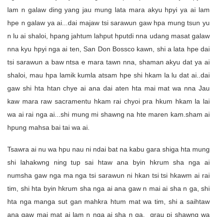
lam n galaw ding yang jau mung lata mara akyu hpyi ya ai lam
hpe n galaw ya ai...dai majaw tsi sarawun gaw hpa mung tsun yu
n lu ai shaloi, hpang jahtum lahput hputdi nna udang masat galaw
nna kyu hpyi nga ai ten, San Don Bossco kawn, shi a lata hpe dai
tsi sarawun a baw ntsa e mara tawn nna, shaman akyu dat ya ai
shaloi, mau hpa lamik kumla atsam hpe shi hkam la lu dat ai..dai
gaw shi hta htan chye ai ana dai aten hta mai mat wa nna Jau
kaw mara raw sacramentu hkam rai chyoi pra hkum hkam la lai
wa ai rai nga ai...shi mung mi shawng na hte maren kam.sham ai
hpung mahsa bai tai wa ai.
Tsawra ai nu wa hpu nau ni ndai bat na kabu gara shiga hta mung
shi lahakwng ning tup sai htaw ana byin hkrum sha nga ai
numsha gaw nga ma nga tsi sarawun ni hkan tsi tsi hkawm ai rai
tim, shi hta byin hkrum sha nga ai ana gaw n mai ai sha n ga, shi
hta nga manga sut gan mahkra htum mat wa tim, shi a saihtaw
ana gaw mai mat ai lam n nga ai sha n ga, grau pi shawng wa