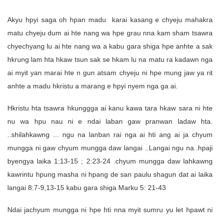
Akyu hpyi saga oh hpan madu karai kasang e chyeju mahakra
matu chyeju dum ai hte nang wa hpe grau nna kam sham tsawra
chyechyang lu ai hte nang wa a kabu gara shiga hpe anhte a sak
hkrung lam hta hkaw tsun sak se hkam lu na matu ra kadawn nga
ai myit yan marai hte n gun atsam chyeju ni hpe mung jaw ya rit
anhte a madu hkristu a marang e hpyi nyem nga ga ai.
Hkristu hta tsawra hkunggga ai kanu kawa tara hkaw sara ni hte
nu wa hpu nau ni e ndai laban gaw pranwan ladaw hta.
..shilahkawng ... ngu na lanban rai nga ai hti ang ai ja chyum
mungga ni gaw chyum mungga daw langai ..Langai ngu na..hpaji
byengya laika 1:13-15 ; 2:23-24 .chyum mungga daw lahkawng
kawrintu hpung masha ni hpang de san paulu shagun dat ai laika
langai 8:7-9,13-15 kabu gara shiga Marku 5: 21-43
Ndai jachyum mungga ni hpe hti nna myit sumru yu let hpawt ni