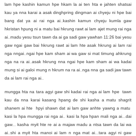
lam hpe kashin kamun hpe hkam la ai ten hta e jahten shatsai
kau ya nna karai a asak dinghpring dingman ai chyeju ni hpe bai
bang dat ya ai rai nga ai..kashin kamun chyeju kumla gaw
hkristan hpung ni a matu bai hkrung rawt ai lam ajet mung rai nga
ai..madu yesu tsun tawn da ai ga sadi gaw yawhan 11:26 bai yesu
gaw ngai gaw bai hkrung rawt ai lam hte asak hkrung ai lam rai
nga nngai..ngai hpe kam sham ai wa gaw si mat timung ahkrung
nga na ra ai..asak hkrung nna ngai hpe kam sham ai wa kadai
mung si ai galoi mung n hkrum na ra ai..nga nna ga sadi jaw tawn
da ai lam rai nga ai..
mungga hta na tara agyi gaw shi kadai rai nga ai lam hpe tawn
kau da nna karai kasang hpang de shi kasha a matu shagrit
shanem ai hte hpyi shawn dat ai lam gaw anhte yawng a matu
kasi la hpa mungga rai nga ai.. kasi la hpa hpan mali nga ai...dai
gaw... kasha myit hte re ai a majaw madu a ntsa tawn da lai wa
ai..shi a myit hta manoi ai lam n nga mat ai...tara agyi ni gaw