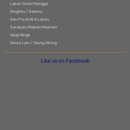
Laban Shani Mungga
Dinghku / Ramma
San Pra Ai Ni A Labau
Sarabyin/Makam Masham
Hpaji Ningli
Simsa Lam / Htung Hkring
Like us on Facebook