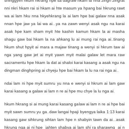
shinggyim hkum hkrang hpe sa dagraw hkam la nna zingri zingrat
nni nkri hkam rai si hkam ai hte masum ya hpang bai hkrung rawt
wa ai lam hku nna hkyehkrang la ai lam hpe bai galaw nna asak
nnan hpe jaw ya lai wa ai...ya na zawn wenyi asak ngu na karai
asak hpe kam sham myit hte kashin kamun hkam la ai masha
shagu gaw bai hkam la na ahkang lu ai mung rai nga ai..tinang
hkum shut hpyit ai mara a majaw tinang a wenyi si hkrum taw ai
nga yang gaw jet ai myit yawn myit malai galaw let mara raw
sacramentu hpe hkam la dat ai shaloi karai kasang a asak ngu na
dingman dinghpring ai chyeju hpe bai hkam la lu na rai nga ai..
ndai lam ni hpe myit sumru yu nna e wenyi si hkrum ai lam gaw
karai kasang a galaw ai lam n re ai hpe mu chye la lu nga ai.
hkum hkrang si ai mung karai kasang galaw ai lam n re ai hpe bai
myit sawn sumru yu ga..daw langai hpaji byengya laika 1:13 karai
kasang gaw sihkrung sihtan lam hpe n shabyin tawn da ai...asak
hkrung nga ai ni hpe jahten shabya ai lam shi ra sharawng ai n