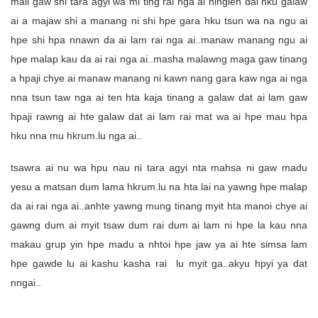
mali gaw shi tara agyi wa mi ting rai nga ai ninglen dai hku galaw
ai a majaw shi a manang ni shi hpe gara hku tsun wa na ngu ai
hpe shi hpa nnawn da ai lam rai nga ai..manaw manang ngu ai
hpe malap kau da ai rai nga ai..masha malawng maga gaw tinang
a hpaji chye ai manaw manang ni kawn nang gara kaw nga ai nga
nna tsun taw nga ai ten hta kaja tinang a galaw dat ai lam gaw
hpaji rawng ai hte galaw dat ai lam rai mat wa ai hpe mau hpa
hku nna mu hkrum.lu nga ai..
tsawra ai nu wa hpu nau ni tara agyi nta mahsa ni gaw madu
yesu a matsan dum lama hkrum.lu na hta lai na yawng hpe malap
da ai rai nga ai..anhte yawng mung tinang myit hta manoi chye ai
gawng dum ai myit tsaw dum rai dum ai lam ni hpe la kau nna
makau grup yin hpe madu a nhtoi hpe jaw ya ai hte simsa lam
hpe gawde lu ai kashu kasha rai lu myit ga..akyu hpyi ya dat
nngai..