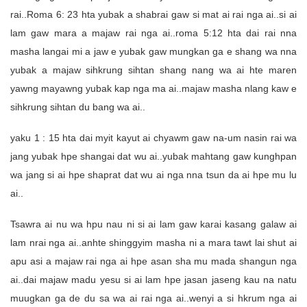
rai..Roma 6: 23 hta yubak a shabrai gaw si mat ai rai nga ai..si ai
lam gaw mara a majaw rai nga ai..roma 5:12 hta dai rai nna
masha langai mi a jaw e yubak gaw mungkan ga e shang wa nna
yubak a majaw sihkrung sihtan shang nang wa ai hte maren
yawng mayawng yubak kap nga ma ai..majaw masha nlang kaw e
sihkrung sihtan du bang wa ai..
yaku 1 : 15 hta dai myit kayut ai chyawm gaw na-um nasin rai wa
jang yubak hpe shangai dat wu ai..yubak mahtang gaw kunghpan
wa jang si ai hpe shaprat dat wu ai nga nna tsun da ai hpe mu lu
ai..
Tsawra ai nu wa hpu nau ni si ai lam gaw karai kasang galaw ai
lam nrai nga ai..anhte shinggyim masha ni a mara tawt lai shut ai
apu asi a majaw rai nga ai hpe asan sha mu mada shangun nga
ai..dai majaw madu yesu si ai lam hpe jasan jaseng kau na natu
muugkan ga de du sa wa ai rai nga ai..wenyi a si hkrum nga ai