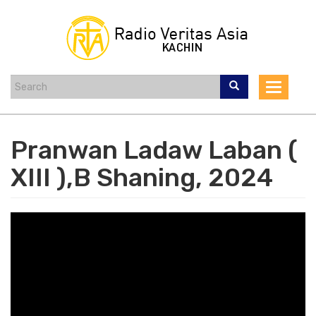
Skip
to
main
content
Toggle
navigat
Pranwan Ladaw Laban (
XIII ),B Shaning, 2024