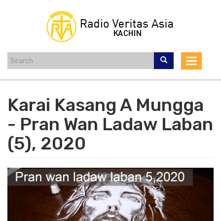
Skip
to
main
content
Toggle
navigat
Karai Kasang A Mungga
- Pran Wan Ladaw Laban
(5), 2020