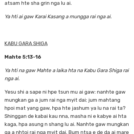
atsam hte sha grin nga lu ai.
Ya hti ai gaw Karai Kasang a mungga rai nga ai.
KABU GARA SHIGA
Mahte 5:13-16
Ya hti na gaw Mahte a laika hta na Kabu Gara Shiga rai
nga ai.
Yesu shi a sape ni hpe tsun mu ai gaw: nanhte gaw
mungkan ga a jum rai nga myit dai; jum mahtang
hpoi mat yang gaw, hpa hte jashum ya lu na rai ta?
Shinggan de kabai kau nna, masha ni e kabye ai hta
kaga, hpa asung n shang lu ai. Nanhte gaw mungkan
ga a nhtoi rai nga myit dai. Bum ntsa e de da ai mare