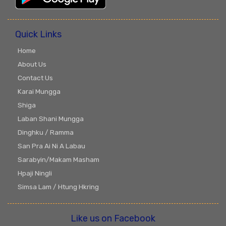
Quick Links
Home
About Us
Contact Us
Karai Mungga
Shiga
Laban Shani Mungga
Dinghku / Ramma
San Pra Ai Ni A Labau
Sarabyin/Makam Masham
Hpaji Ningli
Simsa Lam / Htung Hkring
Like us on Facebook