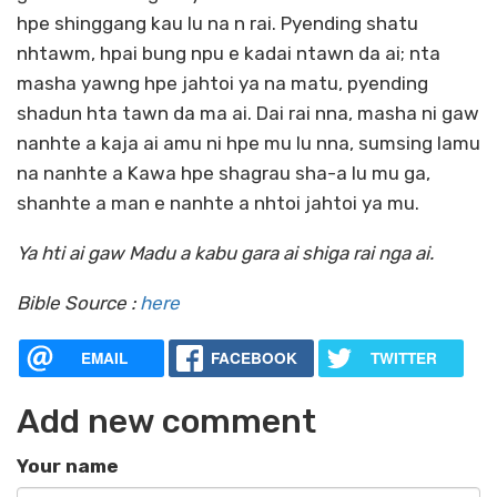
hpe shinggang kau lu na n rai. Pyending shatu
nhtawm, hpai bung npu e kadai ntawn da ai; nta
masha yawng hpe jahtoi ya na matu, pyending
shadun hta tawn da ma ai. Dai rai nna, masha ni gaw
nanhte a kaja ai amu ni hpe mu lu nna, sumsing lamu
na nanhte a Kawa hpe shagrau sha-a lu mu ga,
shanhte a man e nanhte a nhtoi jahtoi ya mu.
Ya hti ai gaw Madu a kabu gara ai shiga rai nga ai.
Bible Source :
here
EMAIL
FACEBOOK
TWITTER
Add new comment
Your name