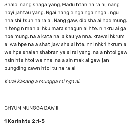
Shaloi nang shaga yang, Madu htan na ra ai; nang
hpyi jahtau yang, Ngai nang e nga nga nngai, ngu
nna shi tsun na ra ai. Nang gaw, dip sha ai hpe mung,
n teng n man ai hku mara shagun ai hte, n hkru ai ga
hpe mung, na a kata na la kau ya nna, krawsi hkrum
ai wa hpe na a shat jaw sha ai hte, nni nhkri hkrum ai
wa hpe shalan shabran ya ai rai yang, na a nhtoi gaw
nsin hta htoi wa nna, na a sin mak ai gaw jan
pungding zawn htoi tu na ra ai.
Karai Kasang a mungga rai nga ai.
CHYUM MUNGGA DAW II
1 Korinhtu 2:1-5