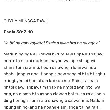
CHYUM MUNGGA DAW I
Esaia 58:7-10
Ya hti na gaw myihtoi Esaia a laika hta na rai nga ai.
Madu ning nga ai: krawsi hkrum ai wa hpe lusha jaw
nna, nta n lu ai matsan mayan wa hpe shingbyi
shara tam jaw mu; hpun palawng n lu ai wa hpe
shabu jahpun nna, tinang a baw sang ni hte htingbu
htingbyen ni hpe hkum koi kau mu. Shing rai na a
nhtoi gaw, jahpawt manap na nhtoi zawn htoi wa
nna, na a nma hta ashan alawan bai tu na ra ai; na a
ding hpring ai lam na a shawng e sa wa nna, Madu a
hpung shingkang na hpang e sin langa tai na ra ai.