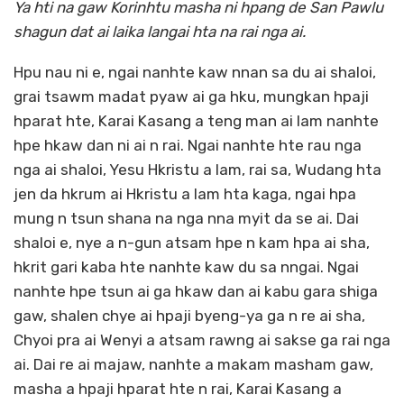
Ya hti na gaw Korinhtu masha ni hpang de San Pawlu
shagun dat ai laika langai hta na rai nga ai.
Hpu nau ni e, ngai nanhte kaw nnan sa du ai shaloi,
grai tsawm madat pyaw ai ga hku, mungkan hpaji
hparat hte, Karai Kasang a teng man ai lam nanhte
hpe hkaw dan ni ai n rai. Ngai nanhte hte rau nga
nga ai shaloi, Yesu Hkristu a lam, rai sa, Wudang hta
jen da hkrum ai Hkristu a lam hta kaga, ngai hpa
mung n tsun shana na nga nna myit da se ai. Dai
shaloi e, nye a n-gun atsam hpe n kam hpa ai sha,
hkrit gari kaba hte nanhte kaw du sa nngai. Ngai
nanhte hpe tsun ai ga hkaw dan ai kabu gara shiga
gaw, shalen chye ai hpaji byeng-ya ga n re ai sha,
Chyoi pra ai Wenyi a atsam rawng ai sakse ga rai nga
ai. Dai re ai majaw, nanhte a makam masham gaw,
masha a hpaji hparat hte n rai, Karai Kasang a