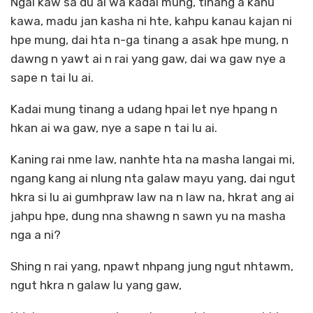
Ngai kaw sa du ai wa kadai mung, tinang a kanu
kawa, madu jan kasha ni hte, kahpu kanau kajan ni
hpe mung, dai hta n-ga tinang a asak hpe mung, n
dawng n yawt ai n rai yang gaw, dai wa gaw nye a
sape n tai lu ai.
Kadai mung tinang a udang hpai let nye hpang n
hkan ai wa gaw, nye a sape n tai lu ai.
Kaning rai nme law, nanhte hta na masha langai mi,
ngang kang ai nlung nta galaw mayu yang, dai ngut
hkra si lu ai gumhpraw law na n law na, hkrat ang ai
jahpu hpe, dung nna shawng n sawn yu na masha
nga a ni?
Shing n rai yang, npawt nhpang jung ngut nhtawm,
ngut hkra n galaw lu yang gaw,