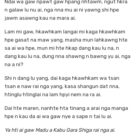
Ndai wa gaw npawt gaw hpang nhtawm, ngut hkra
n galaw lu nu ai, nga nna mu ai ni yawng shi hpe
jawm asawng kau na mara ai.
Lam mi gaw, hkawhkam langai mi kaga hkawhkam
hpe gasat na maw yang, masha mun lahkawng hte
sa ai wa hpe, mun mi hte hkap dang kau lu na, n
dang kau lu na, dung nna shawng n bawng yu ai, nga
na a ni?
Shi n dang lu yang, dai kaga hkawhkam wa tsan
tsan e naw rai nga yang, kasa shangun dat nna,
htinglu htinglai na lam hpyi nem na ra ai.
Dai hte maren, nanhte hta tinang a arai nga manga
hpe n kau da ai wa gaw nye a sape n tai lu ai.
Ya hti ai gaw Madu a Kabu Gara Shiga rai nga ai.