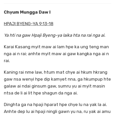
Chyum Mungga Daw I
HPAJI BYENG-YA 9:13-18
Ya hti na gaw Hpaji Byeng-ya laika hta na rai nga ai.
Karai Kasang myit maw ai lam hpe ka ung teng man
nga ai n rai; anhte myit maw ai gaw kangka nga ai n
rai.
Kaning rai nme law, htum mat chye ai hkum hkrang
gaw nsa wenyi hpe dip kamyet nna, ga hkumpup hte
galaw ai ndai ginsum gaw, sumru yu ai myit masin
ntsa de li ai lit hpe shagun da nga ai.
Dinghta ga na hpaji hparat hpe chye lu na yak la ai.
Anhte dep lu ai hpaji ningli gawn yu na, ru yak ai amu