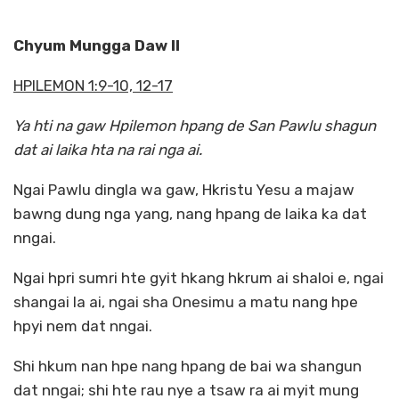
Chyum Mungga Daw II
HPILEMON 1:9-10, 12-17
Ya hti na gaw Hpilemon hpang de San Pawlu shagun
dat ai laika hta na rai nga ai.
Ngai Pawlu dingla wa gaw, Hkristu Yesu a majaw
bawng dung nga yang, nang hpang de laika ka dat
nngai.
Ngai hpri sumri hte gyit hkang hkrum ai shaloi e, ngai
shangai la ai, ngai sha Onesimu a matu nang hpe
hpyi nem dat nngai.
Shi hkum nan hpe nang hpang de bai wa shangun
dat nngai; shi hte rau nye a tsaw ra ai myit mung