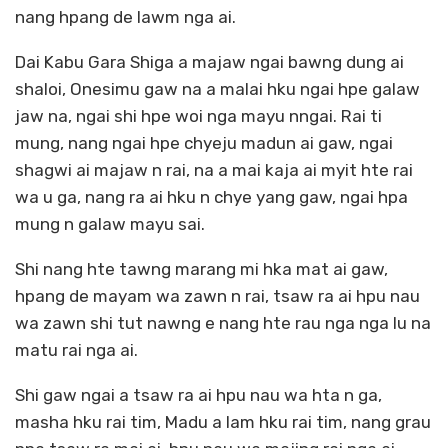
nang hpang de lawm nga ai.
Dai Kabu Gara Shiga a majaw ngai bawng dung ai
shaloi, Onesimu gaw na a malai hku ngai hpe galaw
jaw na, ngai shi hpe woi nga mayu nngai. Rai ti
mung, nang ngai hpe chyeju madun ai gaw, ngai
shagwi ai majaw n rai, na a mai kaja ai myit hte rai
wa u ga, nang ra ai hku n chye yang gaw, ngai hpa
mung n galaw mayu sai.
Shi nang hte tawng marang mi hka mat ai gaw,
hpang de mayam wa zawn n rai, tsaw ra ai hpu nau
wa zawn shi tut nawng e nang hte rau nga nga lu na
matu rai nga ai.
Shi gaw ngai a tsaw ra ai hpu nau wa hta n ga,
masha hku rai tim, Madu a lam hku rai tim, nang grau