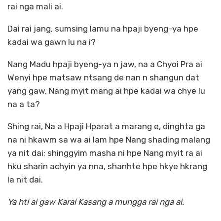
rai nga mali ai.
Dai rai jang, sumsing lamu na hpaji byeng-ya hpe
kadai wa gawn lu na i?
Nang Madu hpaji byeng-ya n jaw, na a Chyoi Pra ai
Wenyi hpe matsaw ntsang de nan n shangun dat
yang gaw, Nang myit mang ai hpe kadai wa chye lu
na a ta?
Shing rai, Na a Hpaji Hparat a marang e, dinghta ga
na ni hkawm sa wa ai lam hpe Nang shading malang
ya nit dai; shinggyim masha ni hpe Nang myit ra ai
hku sharin achyin ya nna, shanhte hpe hkye hkrang
la nit dai.
Ya hti ai gaw Karai Kasang a mungga rai nga ai.