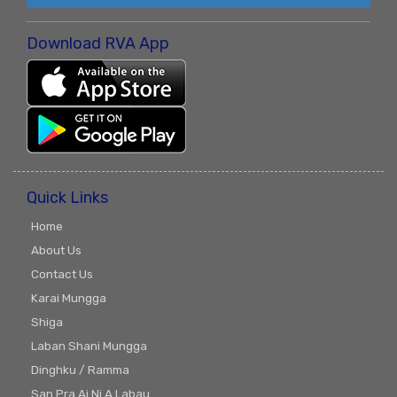
Download RVA App
Quick Links
Home
About Us
Contact Us
Karai Mungga
Shiga
Laban Shani Mungga
Dinghku / Ramma
San Pra Ai Ni A Labau