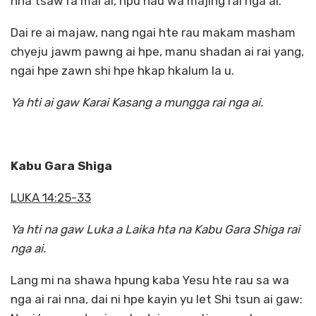
nna tsaw ra mai ai, hpu nau wa majing rai nga ai.
Dai re ai majaw, nang ngai hte rau makam masham
chyeju jawm pawng ai hpe, manu shadan ai rai yang,
ngai hpe zawn shi hpe hkap hkalum la u.
Ya hti ai gaw Karai Kasang a mungga rai nga ai.
Kabu Gara Shiga
LUKA 14:25-33
Ya hti na gaw Luka a Laika hta na Kabu Gara Shiga rai
nga ai.
Lang mi na shawa hpung kaba Yesu hte rau sa wa
nga ai rai nna, dai ni hpe kayin yu let Shi tsun ai gaw: