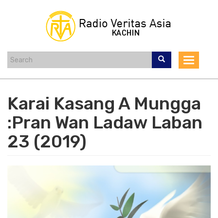
Skip
to
main
content
Toggle
navigat
Karai Kasang A Mungga
:Pran Wan Ladaw Laban
23 (2019)