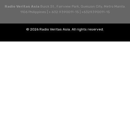
Radio Veritas Asia
Buick St., Fairview Park, Queszon City, Metro Manila.
1106 Philippines | + 632 9390011-15 | +6329390011-15
© 2026 Radio Veritas Asia. All rights reserved.