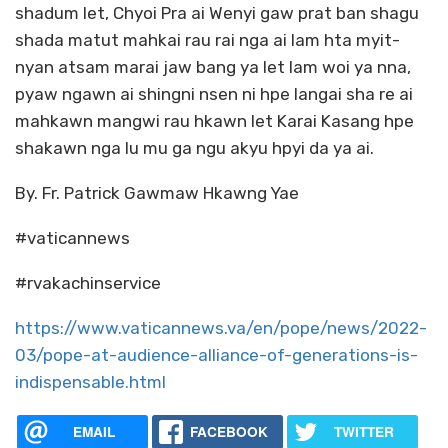
shadum let, Chyoi Pra ai Wenyi gaw prat ban shagu
shada matut mahkai rau rai nga ai lam hta myit-
nyan atsam marai jaw bang ya let lam woi ya nna,
pyaw ngawn ai shingni nsen ni hpe langai sha re ai
mahkawn mangwi rau hkawn let Karai Kasang hpe
shakawn nga lu mu ga ngu akyu hpyi da ya ai.
By. Fr. Patrick Gawmaw Hkawng Yae
#vaticannews
#rvakachinservice
https://www.vaticannews.va/en/pope/news/2022-
03/pope-at-audience-alliance-of-generations-is-
indispensable.html
EMAIL
FACEBOOK
TWITTER