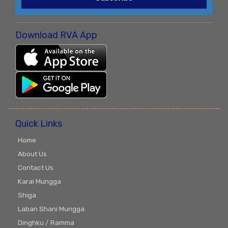
Download RVA App
Quick Links
Home
About Us
Contact Us
Karai Mungga
Shiga
Laban Shani Mungga
Dinghku / Ramma