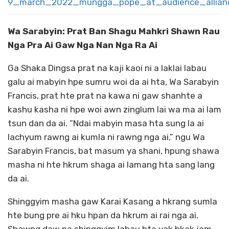
9_march_2022_mungga_pope_at_audience_alliance
Wa Sarabyin: Prat Ban Shagu Mahkri Shawn Rau
Nga Pra Ai Gaw Nga Nan Nga Ra Ai
Ga Shaka Dingsa prat na kaji kaoi ni a laklai labau
galu ai mabyin hpe sumru woi da ai hta, Wa Sarabyin
Francis, prat hte prat na kawa ni gaw shanhte a
kashu kasha ni hpe woi awn zinglum lai wa ma ai lam
tsun dan da ai. “Ndai mabyin masa hta sung la ai
lachyum rawng ai kumla ni rawng nga ai,” ngu Wa
Sarabyin Francis, bat masum ya shani, hpung shawa
masha ni hte hkrum shaga ai lamang hta sang lang
da ai.
Shinggyim masha gaw Karai Kasang a hkrang sumla
hte bung pre ai hku hpan da hkrum ai rai nga ai.