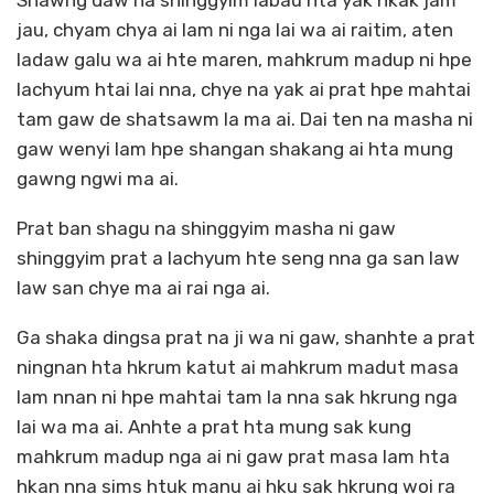
Shawng daw na shinggyim labau hta yak hkak jam
jau, chyam chya ai lam ni nga lai wa ai raitim, aten
ladaw galu wa ai hte maren, mahkrum madup ni hpe
lachyum htai lai nna, chye na yak ai prat hpe mahtai
tam gaw de shatsawm la ma ai. Dai ten na masha ni
gaw wenyi lam hpe shangan shakang ai hta mung
gawng ngwi ma ai.
Prat ban shagu na shinggyim masha ni gaw
shinggyim prat a lachyum hte seng nna ga san law
law san chye ma ai rai nga ai.
Ga shaka dingsa prat na ji wa ni gaw, shanhte a prat
ningnan hta hkrum katut ai mahkrum madut masa
lam nnan ni hpe mahtai tam la nna sak hkrung nga
lai wa ma ai. Anhte a prat hta mung sak kung
mahkrum madup nga ai ni gaw prat masa lam hta
hkan nna sims htuk manu ai hku sak hkrung woi ra