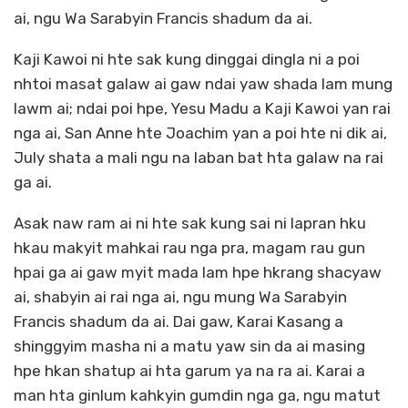
ai, ngu Wa Sarabyin Francis shadum da ai.
Kaji Kawoi ni hte sak kung dinggai dingla ni a poi
nhtoi masat galaw ai gaw ndai yaw shada lam mung
lawm ai; ndai poi hpe, Yesu Madu a Kaji Kawoi yan rai
nga ai, San Anne hte Joachim yan a poi hte ni dik ai,
July shata a mali ngu na laban bat hta galaw na rai
ga ai.
Asak naw ram ai ni hte sak kung sai ni lapran hku
hkau makyit mahkai rau nga pra, magam rau gun
hpai ga ai gaw myit mada lam hpe hkrang shacyaw
ai, shabyin ai rai nga ai, ngu mung Wa Sarabyin
Francis shadum da ai. Dai gaw, Karai Kasang a
shinggyim masha ni a matu yaw sin da ai masing
hpe hkan shatup ai hta garum ya na ra ai. Karai a
man hta ginlum kahkyin gumdin nga ga, ngu matut