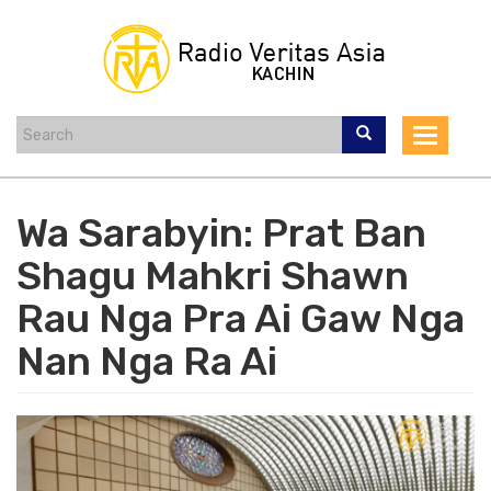
Skip
to
main
content
Toggle
navigat
Wa Sarabyin: Prat Ban
Shagu Mahkri Shawn
Rau Nga Pra Ai Gaw Nga
Nan Nga Ra Ai