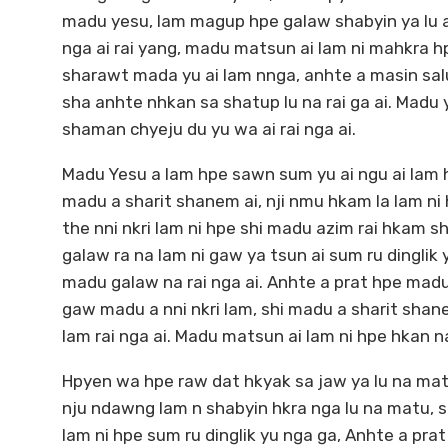
madu yesu, lam magup hpe galaw shabyin ya lu 
nga ai rai yang, madu matsun ai lam ni mahkra h
sharawt mada yu ai lam nnga, anhte a masin sal
sha anhte nhkan sa shatup lu na rai ga ai. Madu
shaman chyeju du yu wa ai rai nga ai.
Madu Yesu a lam hpe sawn sum yu ai ngu ai lam h
madu a sharit shanem ai, nji nmu hkam la lam ni h
the nni nkri lam ni hpe shi madu azim rai hkam s
galaw ra na lam ni gaw ya tsun ai sum ru dinglik 
madu galaw na rai nga ai. Anhte a prat hpe madu 
gaw madu a nni nkri lam, shi madu a sharit shane
lam rai nga ai. Madu matsun ai lam ni hpe hkan n
Hpyen wa hpe raw dat hkyak sa jaw ya lu na matu
nju ndawng lam n shabyin hkra nga lu na matu, 
lam ni hpe sum ru dinglik yu nga ga, Anhte a pr