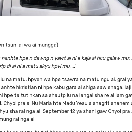
wn tsun lai wa ai mungga)
 nanhte hpe n dawng n yawt ai ni e kaja ai hku galaw mu;
p di ai ni a matu akyu hpyi mu
…..”
lu na matu, hpyen wa hpe tsawra na matu ngu ai, grai ya
nhte hkristian ni hpe kabu gara ai shiga saw shaga, laji
ni hpe ta tut hkan sa shautp lu na langai sha re ai lam 
ai, Chyoi pra ai Nu Maria hte Madu Yesu a shagrit shanem a
chyu sha rai nga ai. September 12 ya shani gaw Chyoi pra 
mung rai nga ai.