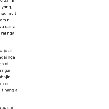
 dai ni
a yang,
 hpe myit
lam ni
a sai rai
 rai nga
aja ai,
ngai nga
a ai.
i ngai
shajin
am ni
e tinang a
kau sai