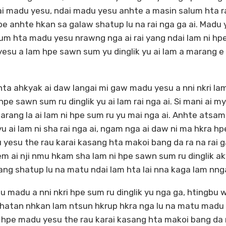
ai madu yesu, ndai madu yesu anhte a masin salum hta 
pe anhte hkan sa galaw shatup lu na rai nga ga ai. Madu
um hta madu yesu nrawng nga ai rai yang ndai lam ni hp
 yesu a lam hpe sawn sum yu dinglik yu ai lam a marang e
ta ahkyak ai daw langai mi gaw madu yesu a nni nkri lam
pe sawn sum ru dinglik yu ai lam rai nga ai. Si mani ai m
harang la ai lam ni hpe sum ru yu mai nga ai. Anhte atsam
yu ai lam ni sha rai nga ai, ngam nga ai daw ni ma hkra hp
yesu the rau karai kasang hta makoi bang da ra na rai ga
m ai nji nmu hkam sha lam ni hpe sawn sum ru dinglik ak
ang shatup lu na matu ndai lam hta lai nna kaga lam nnga
 madu a nni nkri hpe sum ru dinglik yu nga ga, htingbu 
shatan nhkan lam ntsun hkrup hkra nga lu na matu madu a
at hpe madu yesu the rau karai kasang hta makoi bang da