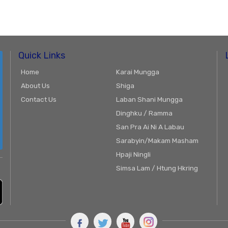
Quick Links
Home
Karai Mungga
About Us
Shiga
Contact Us
Laban Shani Mungga
Dinghku / Ramma
San Pra Ai Ni A Labau
Sarabyin/Makam Masham
Hpaji Ningli
Simsa Lam / Htung Hkring