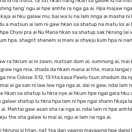
a lu na matu, ta tut hkan nang hkan sa galaw lu na matu
g shing teng’ ngu ai hpe anhte ra nga ga ai. Hpa majaw ng
kaja ai hku galaw mu; bai wa lu na lam nnga ai masha ni
du a matsun ai lam ni gaw hkan sa shatup na matu loi ai 
hpe Chyoi pra ai Nu Maria hkan sa shatup sak hkrung lai w
kum hpa, shagrit shanem si mani ai chyeju kum hpa ni nan
tsaw ra hkrum ai ni zawn, matsan dum ai, sumnung ai, mai k
 dagraw nga nna, shada da hkam mana ai hte, mara langai 
ga nna Colose 3:12, 13 hta kasa Pawlu tsun shadum da ng
ai ai ga san ni law law nga nga ai, dai ni gaw, ndai lam n
hpe hkan sa shatup lu hkra nye ai hkum hpe ngai gara hku 
sa galaw shatup lu hkra hpa lam ni hpe ngai sharin hkaja l
ga ai. Mahtai gaw asan sha rai nga ai, ndai lam ni hpe anht
u the sha galaw lu mai ai, ngu ai lam rai nga ai.
i hkrung si htan, nat tsa dan yawng mayawng hpe dang 