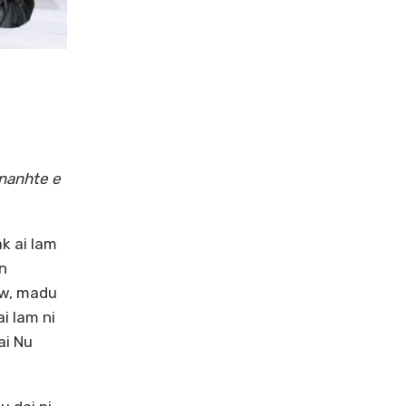
 nanhte e
k ai lam
n
gaw, madu
i lam ni
ai Nu