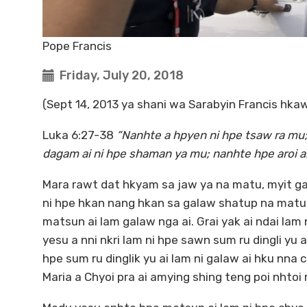
Pope Francis
Friday, July 20, 2018
(Sept 14, 2013 ya shani wa Sarabyin Francis hka
Luka 6:27-38
“Nanhte a hpyen ni hpe tsaw ra mu;
dagam ai ni hpe shaman ya mu; nanhte hpe aroi ari
Mara rawt dat hkyam sa jaw ya na matu, myit ga
ni hpe hkan nang hkan sa galaw shatup na matu a
matsun ai lam galaw nga ai. Grai yak ai ndai lam 
yesu a nni nkri lam ni hpe sawn sum ru dingli yu 
hpe sum ru dinglik yu ai lam ni galaw ai hku nna 
Maria a Chyoi pra ai amying shing teng poi nhtoi 