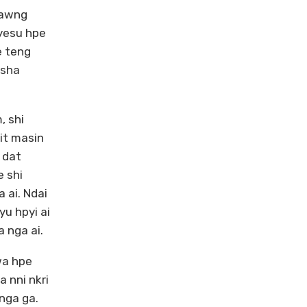
rawng
 yesu hpe
e teng
 sha
, shi
yit masin
 dat
e shi
 ai. Ndai
yu hpyi ai
 nga ai.
wa hpe
 nni nkri
 nga ga.