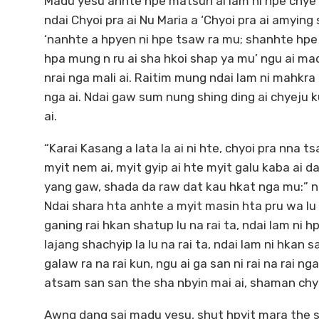
Madu yesu anhte hpe matsun ai lam ni hpe chye n
ndai Chyoi pra ai Nu Maria a ‘Chyoi pra ai amyin
‘nanhte a hpyen ni hpe tsaw ra mu; shanhte hpe 
hpa mung n ru ai sha hkoi shap ya mu’ ngu ai ma
nrai nga mali ai. Raitim mung ndai lam ni mahkra 
nga ai. Ndai gaw sum nung shing ding ai chyeju 
ai.
“Karai Kasang a lata la ai ni hte, chyoi pra nna 
myit nem ai, myit gyip ai hte myit galu kaba ai
yang gaw, shada da raw dat kau hkat nga mu:” n
Ndai shara hta anhte a myit masin hta pru wa lu m
ganing rai hkan shatup lu na rai ta, ndai lam ni 
lajang shachyip la lu na rai ta, ndai lam ni hkan 
galaw ra na rai kun, ngu ai ga san ni rai na rai n
atsam san san the sha nbyin mai ai, shaman chyej
Awng dang sai madu yesu, shut hpyit mara the s