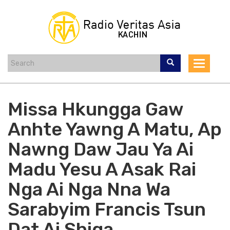
Skip
to
main
content
Toggle
navigat
Missa Hkungga Gaw
Anhte Yawng A Matu, Ap
Nawng Daw Jau Ya Ai
Madu Yesu A Asak Rai
Nga Ai Nga Nna Wa
Sarabyim Francis Tsun
Dat Ai Shiga