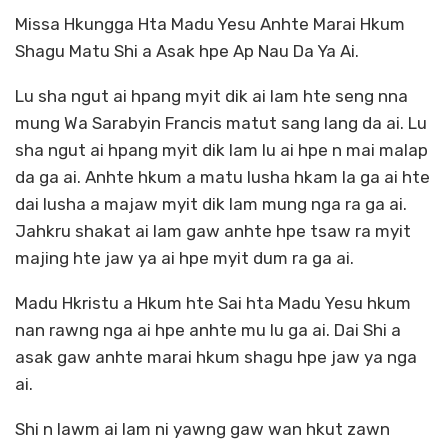
Missa Hkungga Hta Madu Yesu Anhte Marai Hkum
Shagu Matu Shi a Asak hpe Ap Nau Da Ya Ai.
Lu sha ngut ai hpang myit dik ai lam hte seng nna
mung Wa Sarabyin Francis matut sang lang da ai. Lu
sha ngut ai hpang myit dik lam lu ai hpe n mai malap
da ga ai. Anhte hkum a matu lusha hkam la ga ai hte
dai lusha a majaw myit dik lam mung nga ra ga ai.
Jahkru shakat ai lam gaw anhte hpe tsaw ra myit
majing hte jaw ya ai hpe myit dum ra ga ai.
Madu Hkristu a Hkum hte Sai hta Madu Yesu hkum
nan rawng nga ai hpe anhte mu lu ga ai. Dai Shi a
asak gaw anhte marai hkum shagu hpe jaw ya nga
ai.
Shi n lawm ai lam ni yawng gaw wan hkut zawn