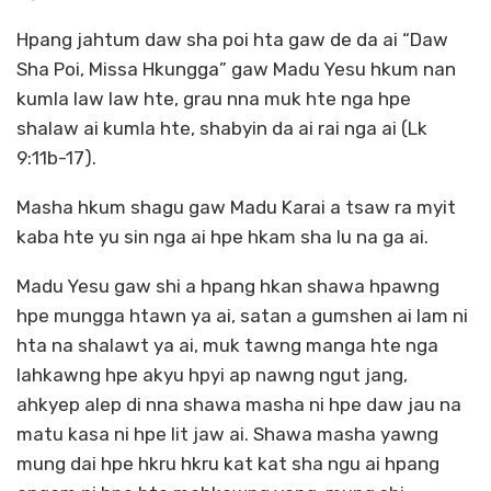
Hpang jahtum daw sha poi hta gaw de da ai “Daw
Sha Poi, Missa Hkungga” gaw Madu Yesu hkum nan
kumla law law hte, grau nna muk hte nga hpe
shalaw ai kumla hte, shabyin da ai rai nga ai (Lk
9:11b-17).
Masha hkum shagu gaw Madu Karai a tsaw ra myit
kaba hte yu sin nga ai hpe hkam sha lu na ga ai.
Madu Yesu gaw shi a hpang hkan shawa hpawng
hpe mungga htawn ya ai, satan a gumshen ai lam ni
hta na shalawt ya ai, muk tawng manga hte nga
lahkawng hpe akyu hpyi ap nawng ngut jang,
ahkyep alep di nna shawa masha ni hpe daw jau na
matu kasa ni hpe lit jaw ai. Shawa masha yawng
mung dai hpe hkru hkru kat kat sha ngu ai hpang