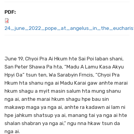
PDF:
24_june_2022_pope_at_angelus_in_the_eucharist
June 19, Chyoi Pra Ai Hkum hte Sai Poi laban shani,
San Peter Shawa Pa hta, “Madu A Lamu Kasa Akyu
Hpyi Ga” tsun ten, Wa Sarabyin Frncis, “Chyoi Pra
Hkum hta shanu nga ai Madu Karai gaw anhte marai
hkum shagu a myit masin salum hta mung shanu
nga ai, anthe marai hkum shagu hpe bau sin
makawp maga ya nga ai, anhte ra kadawn ai lam ni
hpe jahkum shatsup ya ai, manang tai ya nga ai hte
shalan shabran ya nga ai,” ngu nna hkaw tsun da
nga ai.