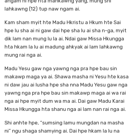
angam ni hpe hta mahkawng yang, mung shi
lahkawng (12) tup naw ngam ai.
Kam sham myit hte Madu Hkristu a Hkum hte Sai
hpe lu sha ai ni gaw dai hpe sha lu ai sha n-ga, myit
dik lam nan mung lu la ai. Ndai gaw Missa Hkungga
hta hkam la lu ai madung ahkyak ai lam lahkawng
mung rai nga ai.
Madu Yesu gaw nga yawng nga pra hpe bau sin
makawp maga ya ai. Shawa masha ni Yesu hte kasa
ni daw jau ai lusha hpe sha nna Madu Yesu gaw nga
yawng nga pra hpe bau sin makawp maga ai wa rai
nga ai hpe myit dum wa ma ai. Dai gaw Madu Karai
Missa Hkungga hta shanu nga ai lam nan rai nga ai.
Shi anhte hpe, “sumsing lamu mungdan na masha
ni” ngu shaga shamying ai. Dai hpe hkam la lu na