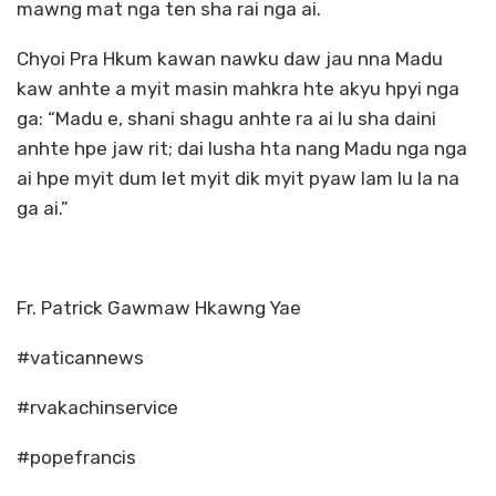
mawng mat nga ten sha rai nga ai.
Chyoi Pra Hkum kawan nawku daw jau nna Madu
kaw anhte a myit masin mahkra hte akyu hpyi nga
ga: “Madu e, shani shagu anhte ra ai lu sha daini
anhte hpe jaw rit; dai lusha hta nang Madu nga nga
ai hpe myit dum let myit dik myit pyaw lam lu la na
ga ai.”
Fr. Patrick Gawmaw Hkawng Yae
#vaticannews
#rvakachinservice
#popefrancis