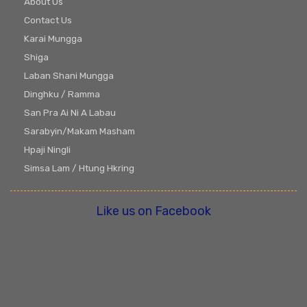
About Us
Contact Us
Karai Mungga
Shiga
Laban Shani Mungga
Dinghku / Ramma
San Pra Ai Ni A Labau
Sarabyin/Makam Masham
Hpaji Ningli
Simsa Lam / Htung Hkring
Like us on Facebook