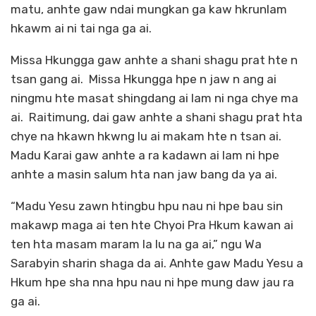
matu, anhte gaw ndai mungkan ga kaw hkrunlam
hkawm ai ni tai nga ga ai.
Missa Hkungga gaw anhte a shani shagu prat hte n
tsan gang ai. Missa Hkungga hpe n jaw n ang ai
ningmu hte masat shingdang ai lam ni nga chye ma
ai. Raitimung, dai gaw anhte a shani shagu prat hta
chye na hkawn hkwng lu ai makam hte n tsan ai.
Madu Karai gaw anhte a ra kadawn ai lam ni hpe
anhte a masin salum hta nan jaw bang da ya ai.
“Madu Yesu zawn htingbu hpu nau ni hpe bau sin
makawp maga ai ten hte Chyoi Pra Hkum kawan ai
ten hta masam maram la lu na ga ai,” ngu Wa
Sarabyin sharin shaga da ai. Anhte gaw Madu Yesu a
Hkum hpe sha nna hpu nau ni hpe mung daw jau ra
ga ai.